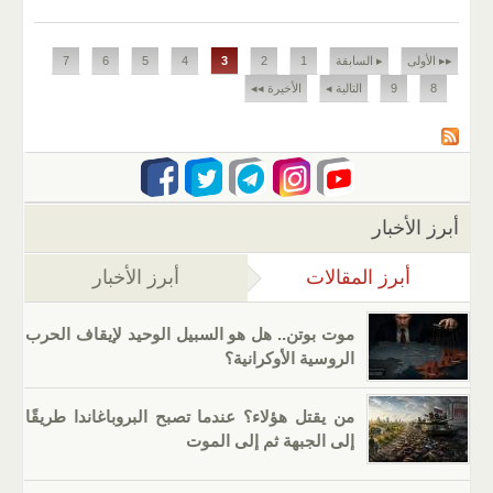
الصفحات
▸▸ الأولى
▸ السابقة
1
2
3
4
5
6
7
8
9
التالية ◂
الأخيرة ◂◂
أبرز الأخبار
أبرز المقالات
(علامة التبويب النشطة)
أبرز الأخبار
موت بوتن.. هل هو السبيل الوحيد لإيقاف الحرب
الروسية الأوكرانية؟
من يقتل هؤلاء؟ عندما تصبح البروباغاندا طريقًا
إلى الجبهة ثم إلى الموت