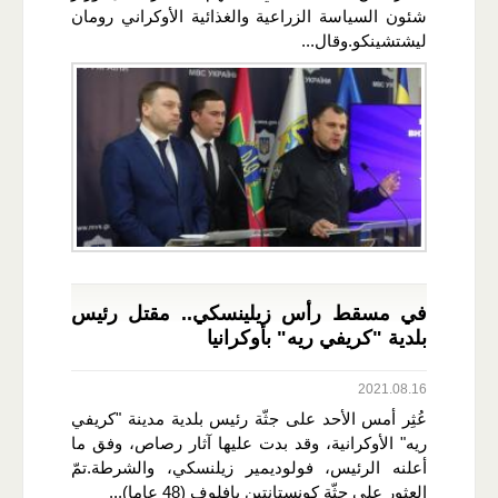
شئون السياسة الزراعية والغذائية الأوكراني رومان
ليشتشينكو.وقال...
في مسقط رأس زيلينسكي.. مقتل رئيس
بلدية "كريفي ريه" بأوكرانيا
2021.08.16
عُثِر أمس الأحد على جثّة رئيس بلدية مدينة "كريفي
ريه" الأوكرانية، وقد بدت عليها آثار رصاص، وفق ما
أعلنه الرئيس، فولوديمير زيلنسكي، والشرطة.تمّ
العثور على جثّة كونستانتين بافلوف (48 عاما)...