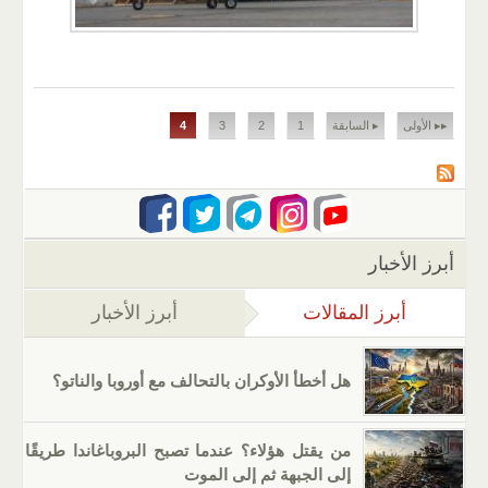
الصفحات
▸▸ الأولى
▸ السابقة
1
2
3
4
أبرز الأخبار
أبرز المقالات
(علامة التبويب النشطة)
أبرز الأخبار
هل أخطأ الأوكران بالتحالف مع أوروبا والناتو؟
من يقتل هؤلاء؟ عندما تصبح البروباغاندا طريقًا
إلى الجبهة ثم إلى الموت