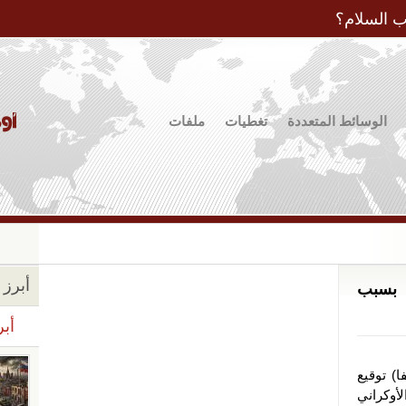
Jump to Navigation
ب السلام؟
الوسائط المتعددة
تغطيات
ملفات
أبرز ا
 بسبب
أبر
ا) توقيع
لأوكراني