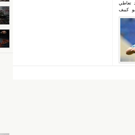
د تعاطي
و كييف