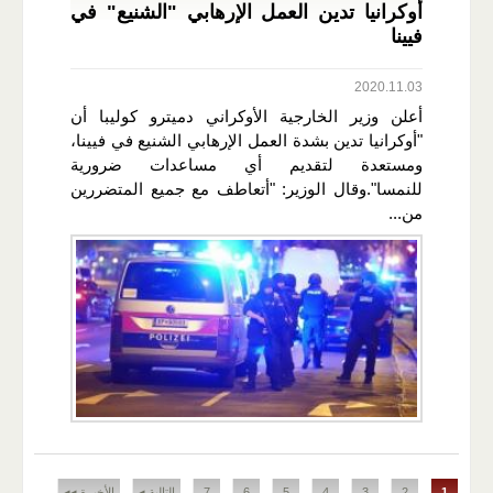
أوكرانيا تدين العمل الإرهابي "الشنيع" في
فيينا
2020.11.03
أعلن وزير الخارجية الأوكراني دميترو كوليبا أن
"أوكرانيا تدين بشدة العمل الإرهابي الشنيع في فيينا،
ومستعدة لتقديم أي مساعدات ضرورية
للنمسا".وقال الوزير: "أتعاطف مع جميع المتضررين
من...
الصفحات
1
2
3
4
5
6
7
التالية ◂
الأخيرة ◂◂