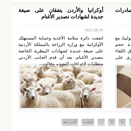
صادرات
أوكرانيا والأردن يتفقان على صيغة
جديدة لشهادات تصدير الأغنام
2021.06.16
ليبا، مع
اتفقت دائرة سلامة الأغذية وحماية المستهلك
دة حجم
الأوكرانية مع وزارة الزراعة بالمملكة الأردنية
 .اللقاء
على صيغة جديدة لشهادات البيطرية الخاصة
جرى على
بتصدير الأغنام، بعد أن قدم الجانب الأردني
متطلبات لإجراءات التصدير.وقالت...
8
9
…
التالية ◂
الأخيرة ◂◂