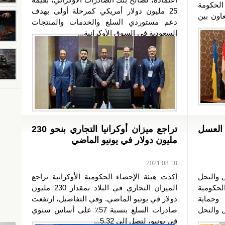
لحكومة
25 مليون دولار أمريكي كمرحلة أولى بهدف
اون بين
دعم مستوردي السلع والخدمات والمنتجات
السعودية في السوق الأوكرانية...
 العسل
تراجع ميزان أوكرانيا التجاري بنحو 230
مليون دولار في يونيو الماضي
2021.08.18
 والنحل
أكدت هيئة الإحصاء الحكومية الأوكرانية تراجع
لحكومية
الميزان التجاري في البلاد بمقدار 230 مليون
حماية
دولار في يونيو الماضي. وفي التفاصيل، ارتفعت
 والنحل
صادرات السلع بنسبة 57٪ على أساس سنوي
.
في يونيو، لتصل إلى 5.32...