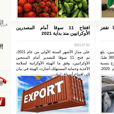
 تقفز
افتتاح 11 سوقا أمام المصدرين
الأوكرانيين منذ بداية 2021
2021.07.01
يين، بلغ
على مدار الأشهر الستة الأولى من عام 2021،
حجم صادرات الأسماك من أوكرانيا 3650 طنا،
تم فتح 11 سوقا للتصدير أمام المنتجين
رج بنسبة
الأوكرانيين، وفق ما الهيئة الأوكرانية لسلامة
28٪، مقارنة بالفترة نفسها من عام 2020،
الأغذية وحماية المستهلك.أشارت الهيئة في بيان
إلى افتتاح أسواق لبنان...