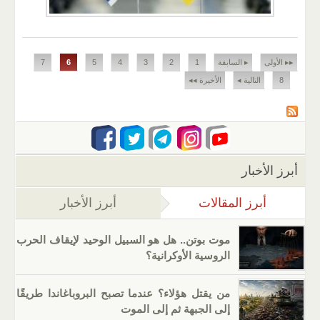
الصفحات
▸▸ الأولى
▸ السابقة
1
2
3
4
5
6
7
8
التالية ◂
الأخيرة ◂◂
أبرز الأخبار
أبرز المقالات
(علامة التبويب النشطة)
أبرز الأخبار
موت بوتن.. هل هو السبيل الوحيد لإيقاف الحرب
الروسية الأوكرانية؟
من يقتل هؤلاء؟ عندما تصبح البروباغاندا طريقًا
إلى الجبهة ثم إلى الموت