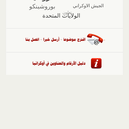
الصفحة الرئيسية
::
أخبار
::
مقالات وآراء
::
الوسائط
المتعددة
::
تغطيات
::
ملفات
إلى الأعلى
حقوق النشر محفوظة لوكالة "أوكرانيا برس" 2010-2022