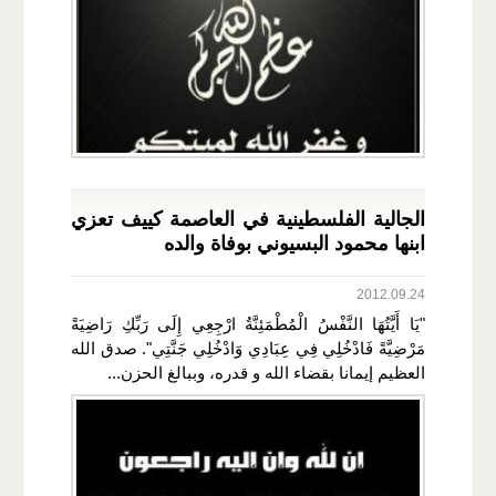
الجالية الفلسطينية في العاصمة كييف تعزي
ابنها محمود البسيوني بوفاة والده
2012.09.24
"يَا أَيَّتُهَا النَّفْسُ الْمُطْمَئِنَّةُ ارْجِعِي إِلَى رَبِّكِ رَاضِيَةً
مَرْضِيَّةً فَادْخُلِي فِي عِبَادِي وَادْخُلِي جَنَّتِي". صدق الله
العظيم إيمانا بقضاء الله و قدره، وببالغ الحزن...