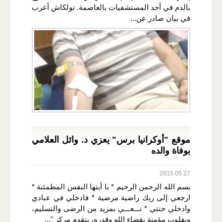
بالدم في أحد المستشفيات بالعاصمة. تولكاش أعرب
في بيان صادر عن...
موقع "أوكرانيا برس" يعزي د. وائل العلامي
بوفاة والده
2015.05.27
بسم الله الرحمن الرحيم * يا أيتها النفس المطمئنة *
ارجعي إلى ربك راضية مرضية * فادخلي في عبادي
وادخلي جنتي * نـــعـــي بمزيد من الرضى والتسليم،
وبقلوب مؤمنة بقضاء الله وقدره، يتقدم مركز "...