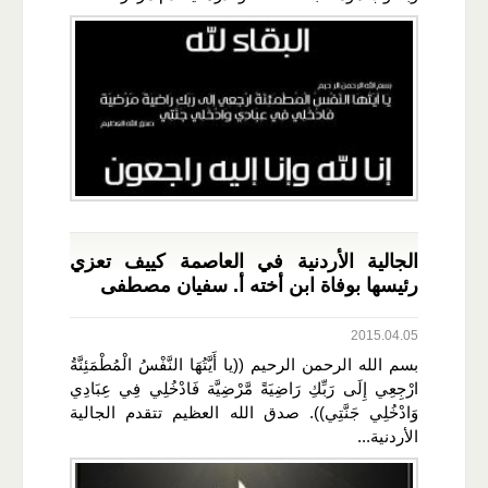
الجالية الأردنية في العاصمة كييف تعزي
رئيسها بوفاة ابن أخته أ. سفيان مصطفى
2015.04.05
بسم الله الرحمن الرحيم ((يا أَيَّتُهَا النَّفْسُ الْمُطْمَئِنَّةُ
ارْجِعِي إِلَى رَبِّكِ رَاضِيَةً مَّرْضِيَّة فَادْخُلِي فِي عِبَادِي
وَادْخُلِي جَنَّتِي)). صدق الله العظيم تتقدم الجالية
الأردنية...