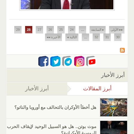
الصفحات
▸▸ الأولى
▸ السابقة
…
24
25
26
27
28
29
30
31
32
…
التالية ◂
الأخيرة ◂◂
أبرز الأخبار
أبرز المقالات
(علامة التبويب النشطة)
أبرز الأخبار
هل أخطأ الأوكران بالتحالف مع أوروبا والناتو؟
موت بوتن.. هل هو السبيل الوحيد لإيقاف الحرب
الروسية الأوكرانية؟