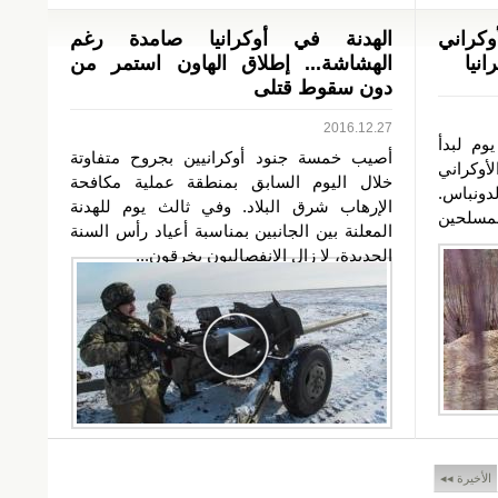
كراني
الهدنة في أوكرانيا صامدة رغم
انيا
الهشاشة... إطلاق الهاون استمر من
دون سقوط قتلى
2016.12.27
وم لبدأ
أصيب خمسة جنود أوكرانيين بجروح متفاوتة
أوكراني
خلال اليوم السابق بمنطقة عملية مكافحة
لدونباس.
الإرهاب شرق البلاد. وفي ثالث يوم للهدنة
المسلحين
المعلنة بين الجانبين بمناسبة أعياد رأس السنة
الجديدة، لا زال الانفصاليون يخرقون...
الأخيرة ◂◂