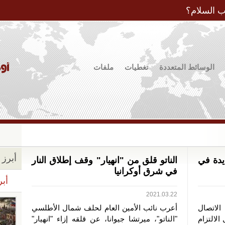
Jump to Navigation
ب السلام؟
الوسائط المتعددة
تغطيات
ملفات
أبرز ا
يدة في
الناتو قلق من "انهيار" وقف إطلاق النار
في شرق أوكرانيا
أبر
2021.03.22
الاتصال
أعرب نائب الأمين العام لحلف شمال الأطلسي
الالتزام
"الناتو"، ميرتشا جيوانا، عن قلقه إزاء "انهيار"