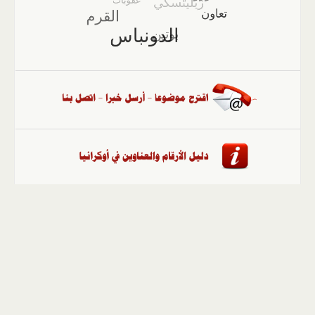
الصفحة الرئيسية
::
أخبار
::
مقالات وآراء
::
الوسائط
المتعددة
::
تغطيات
::
ملفات
إلى الأعلى
حقوق النشر محفوظة لوكالة "أوكرانيا برس" 2010-2022