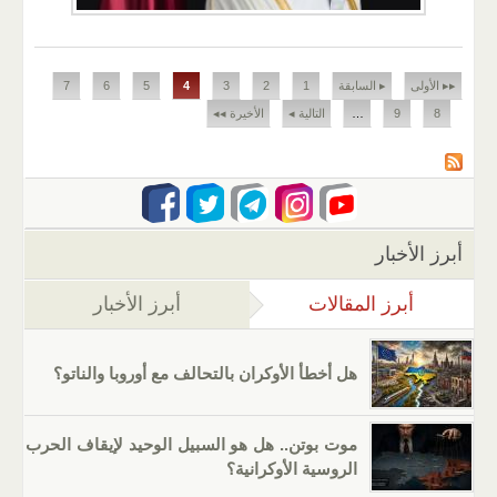
الصفحات
▸▸ الأولى
▸ السابقة
1
2
3
4
5
6
7
8
9
…
التالية ◂
الأخيرة ◂◂
أبرز الأخبار
أبرز المقالات
(علامة التبويب النشطة)
أبرز الأخبار
هل أخطأ الأوكران بالتحالف مع أوروبا والناتو؟
موت بوتن.. هل هو السبيل الوحيد لإيقاف الحرب
الروسية الأوكرانية؟