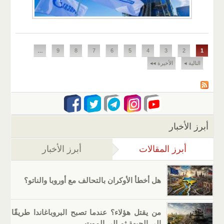
الصفحات
…
9
8
7
6
5
4
3
2
1
التالية ◂
الأخيرة ◂◂
أبرز الأخبار
أبرز المقالات
(علامة التبويب النشطة)
أبرز الأخبار
هل أخطأ الأوكران بالتحالف مع أوروبا والناتو؟
من يقتل هؤلاء؟ عندما تصبح البروباغاندا طريقًا
إلى الجبهة ثم إلى الموت