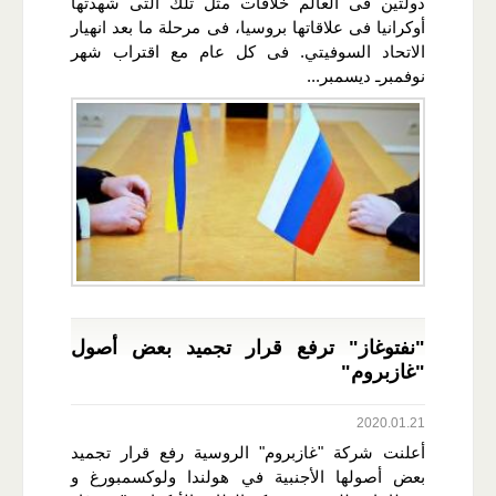
دولتين فى العالم خلافات مثل تلك التى شهدتها
أوكرانيا فى علاقاتها بروسيا، فى مرحلة ما بعد انهيار
الاتحاد السوفيتي. فى كل عام مع اقتراب شهر
نوفمبرـ ديسمبر...
"نفتوغاز" ترفع قرار تجميد بعض أصول
"غازبروم"
2020.01.21
أعلنت شركة "​غازبروم​" الروسية رفع قرار تجميد
بعض أصولها الأجنبية في ​هولندا​ و​لوكسمبورغ​ و​