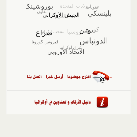
الصفحة الرئيسية
::
أخبار
::
مقالات وآراء
::
الوسائط
المتعددة
::
تغطيات
::
ملفات