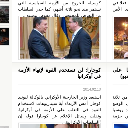
 فعلا في
كوسيلة للخروج من الأزمة السياسية التي
 الأمن
تستمر منذ نحو ثلاثة أشهر، كما حذر السلطات
من التعرض للمحتجين. وقال مفوض توسيع...
ا على
كوجارا: لن تستخدم القوة لإنهاء الأزمة
يو)
في أوكرانيا
2014.02.13
ن ثلاثة
استبعد وزير الخارجية الأوكراني بالوكالة ليونيد
ى الوضع
كوجارا أمس الأربعاء أية سيناريوهات لاستخدام
ة روسيا
القوة في التغلب على الأزمة في أوكرانيا.
من حزمة
ونقلت وسائل الإعلام عن كوجارا قوله إن
"السلطات الأوكرانية...