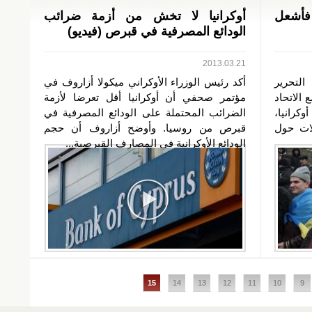
فأشعل
أوكرانيا لا تخش من أزمة ضرائب
الودائع المصرفية في قبرص (فيديو)
2013.03.21
تحرير
أكد رئيس الوزراء الأوكراني ميكولا أزاروف في
 الاتحاد
مؤتمر صحفي أن أوكرانيا أقل تعرضا لأزمة
كرانيا،
الضرائب المحتملة على الودائع المصرفية في
لات حول
قبرص من روسيا. وأوضح أزاروف أن حجم
الودائع الأوكرانية في المصارف القبرصية...
15
14
13
12
11
10
9