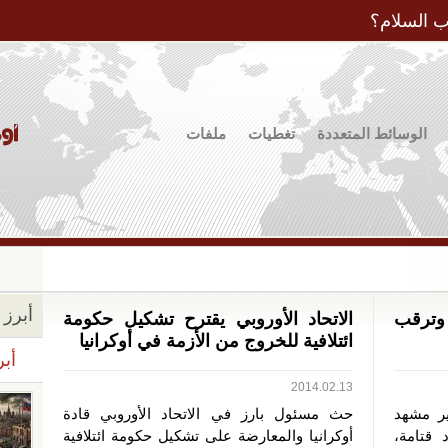
Jump to Navigation
ب السلام؟
الوسائط المتعددة
تغطيات
ملفات
أبرز ا
وترقب
الاتحاد الأوروبي يقترح تشكيل حكومة
ائتلافية للخروج من الأزمة في أوكرانيا
أبر
2014.02.13
ر مشهد
حث مسئول بارز في الاتحاد الأوروبي قادة
د قتامة،
أوكرانيا والمعارضة على تشكيل حكومة ائتلافية