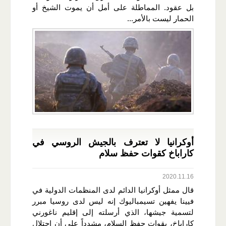
بل عقود. المماطلة على أمل أن يموت الشيخ أو
الحمار ليست بالأمر...
أوكرانيا لا تعترف بالجيش الروسي في
كاراباخ كقوات حفظ سلام
2020.11.16
قال ممثل أوكرانيا الدائم لدى المنظمات الدولية في
فيينا يفهين تسيمباليوك إنه ليس لدى روسيا مبرر
لتسمية جيشها، الذي أرسلته إلى إقليم ناغورني
كاراباخ، بقوات حفظ السلام، مشدداً على أن احتلال