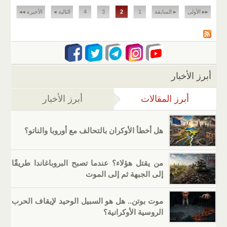
الصفحات
▸▸ الأولى
▸ السابقة
1
2
3
4
التالية ◂
الأخيرة ◂◂
أبرز الأخبار
أبرز المقالات
(علامة التبويب النشطة)
أبرز الأخبار
هل أخطأ الأوكران بالتحالف مع أوروبا والناتو؟
من يقتل هؤلاء؟ عندما تصبح البروباغاندا طريقًا
إلى الجبهة ثم إلى الموت
موت بوتن.. هل هو السبيل الوحيد لإيقاف الحرب
الروسية الأوكرانية؟