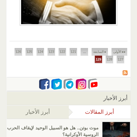
الصفحات
▸▸ الأولى
▸ السابقة
…
121
122
123
124
125
126
129
128
127
أبرز الأخبار
أبرز المقالات
(علامة التبويب النشطة)
أبرز الأخبار
موت بوتن.. هل هو السبيل الوحيد لإيقاف الحرب
الروسية الأوكرانية؟