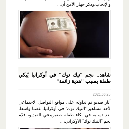
والإنجاب.وذكر جهاز الأمن أن...
شاهد.. نجم "تيك توك" في أوكرانيا يُبكي
طفلة بسبب "هدية زائفة"
2021.06.25
أثار فيديو تم تداوله على مواقع التواصل الاجتماعي
لأحد مشاهير "التيك توك" في أوكرانيا، غضبا واسعا،
بعد تسببه في بكاء طفلة صغيرة.في الفيديو، قدّم
نجم "التيك توك" الأوكراني،...