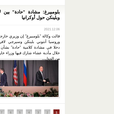
بلومبيرغ: مشادة "حادة" بين 
وبلينكن حول أوكرانيا
2021.12.06
قالت وكالة "بلومبيرغ" إن وزيري خارجي
وروسيا أنتوني بلينكن وسيرجي لاف
دخلا في مشادة كلامية "حادة" بشأن أو
خلال مأدبة عشاء شارك فيها وزراء خار
من الدول...
الصفحات
7
6
5
4
3
2
1