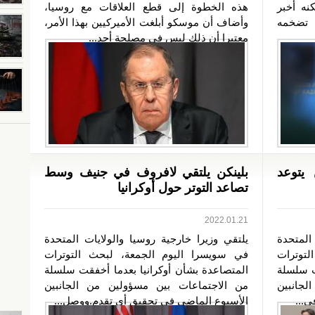
نه أخبر
هذه الخطوة إلى قطع العلاقات مع روسيا،
 تضخمه
وأضاف أن موسكو أبلغت الأميركيين بهذا الأمر،
معتبرا أن ذلك ليس في مصلحة أحد...
 يتوعد
بلينكن يلتقي لافروف في جنيف وسط
تصاعد التوتر حول أوكرانيا
2022.01.21
المتحدة
يلتقي وزيرا خارجية روسيا والولايات المتحدة
لتوترات
في سويسرا اليوم الجمعة، لبحث التوترات
ت سلسلة
المتصاعدة بشأن أوكرانيا بعدما أخفقت سلسلة
جانبين
من الاجتماعات بين مسؤولين من الجانبين
ي...
الأسبوع الماضي في تحقيق أي تقدم.ووصل...