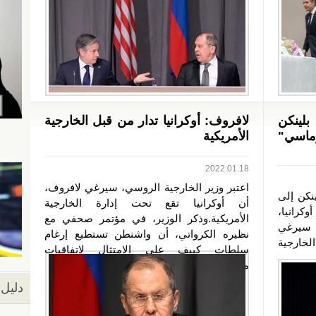
بلينكن
لافروف: أوكرانيا تدار من قبل الخارجية
وماسي"
الأمريكية
2022.01.18
اعتبر وزير الخارجية الروسي، سيرغي لافروف،
ينكن إلى
أن أوكرانيا تقع تحت إدارة الخارجية
كرانيا،
الأمريكية.وذكر الوزير، في مؤتمر صحفي مع
 سيرغي
نظيره الكرواتي، أن واشنطن تستطيع إرغام
لخارجية
سلطات كييف على الامتثال لاتفاقيات
مينسك....
دليل 