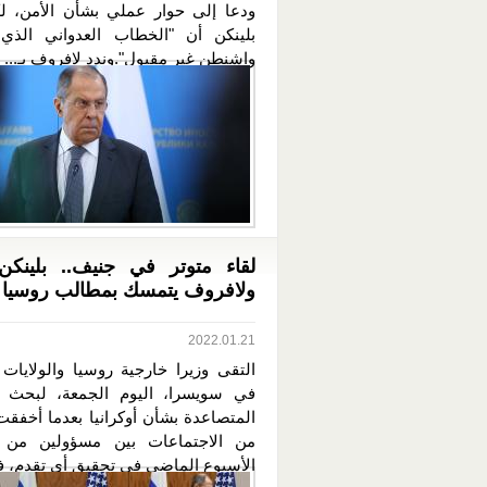
ودعا إلى حوار عملي بشأن الأمن، لك
بلينكن أن "الخطاب العدواني الذي
واشنطن غير مقبول".وندد لافروف بـ...
لقاء متوتر في جنيف.. بلينكن
ولافروف يتمسك بمطالب روسيا
2022.01.21
التقى وزيرا خارجية روسيا والولايات 
في سويسرا، اليوم الجمعة، لبحث ا
المتصاعدة بشأن أوكرانيا بعدما أخفق
من الاجتماعات بين مسؤولين من ال
الأسبوع الماضي في تحقيق أي تقدم، ف