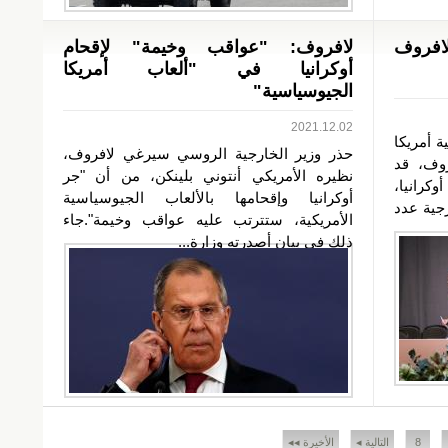
لافروف
لافروف: "عواقب وخيمة" لإقحام
أوكرانيا في "ألعاب أمريكا
الجيوسياسية"
2021.12.02
ة أمريكا
حذر وزير الخارجية الروسي سيرغي لافروف،
روف، قد
نظيره الأمريكي أنتوني بلينكن، من أن "جر
كرانيا،
أوكرانيا وإقحامها بالألعاب الجيوسياسية
جية عدد
الأمريكية، ستترتب عليه عواقب وخيمة".جاء
ذلك في بيان أصدرته وزارة...
8
التالية ◂
الأخيرة ◂◂