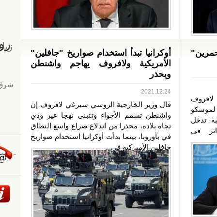
مرين"
أوكرانيا تبدأ استخدام صواريخ "جافلين"
الأمريكية ولافروف يهاجم واشنطن
ويحذر
2021.12.24
 لافروف
قال وزير الخارجية الروسي سيرغي لافروف إن
لموسكو
واشنطن تسمم الأجواء وتتبنى نهجا غير ودي
بة تدخل
تجاه بلاده، محذرا من اندلاع صراع واسع النطاق
ائر في
في بأوروبا، بينما بدأت أوكرانيا استخدام صواريخ
جافلين الأميركية في...