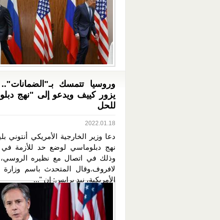
وروسيا تتمسك بـ"الضمانات".. 
يزور كييف ويدعو إلى "نهج دبل
للحل
2022.01.18
دعا وزير الخارجية الأمريكي أنتوني بل
نهج دبلوماسي لوضع حد للأزمة في أو
وذلك في اتصال مع نظيره الروسي،
لافروف.وقال المتحدث باسم وزارة ا
الأمريكية، نيد برايس: إن "...