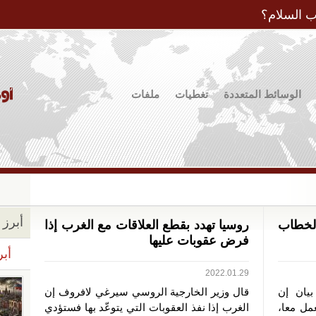
Jump to Navigation
ب السلام؟
الوسائط المتعددة
تغطيات
ملفات
أبرز ا
لخطاب
روسيا تهدد بقطع العلاقات مع الغرب إذا
فرض عقوبات عليها
أبر
2022.01.29
بيان إن
قال وزير الخارجية الروسي سيرغي لافروف إن
مل معا،
الغرب إذا نفذ العقوبات التي يتوعّد بها فستؤدي