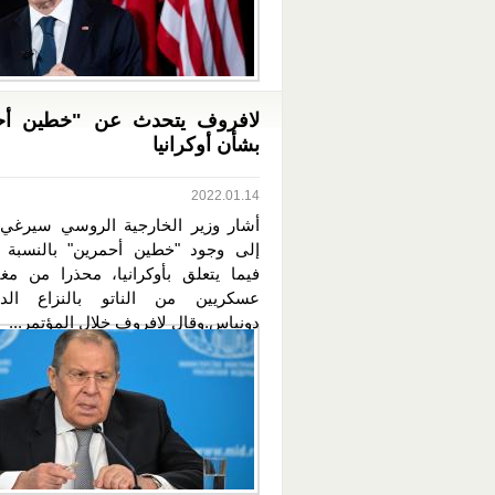
لافروف يتحدث عن "خطين أح
بشأن أوكرانيا
2022.01.14
أشار وزير الخارجية الروسي سيرغي
إلى وجود "خطين أحمرين" بالنسبة 
فيما يتعلق بأوكرانيا، محذرا من مغ
عسكريين من الناتو بالنزاع الد
دونباس.وقال لافروف خلال المؤتمر...