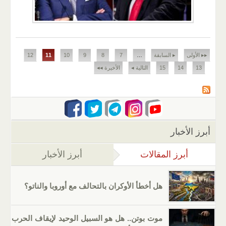
الصفحات
▸▸ الأولى
▸ السابقة
…
7
8
9
10
11
12
13
14
15
التالية ◂
الأخيرة ◂◂
أبرز الأخبار
أبرز المقالات
(علامة التبويب النشطة)
أبرز الأخبار
هل أخطأ الأوكران بالتحالف مع أوروبا والناتو؟
موت بوتن.. هل هو السبيل الوحيد لإيقاف الحرب