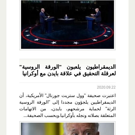
الديمقراطيون يلعبون "الورقة الروسية"
لعرقلة التحقيق في علاقة بايدن مع أوكرانيا
2020.09.22
اعتبرت صحيفة "وول ستريت جورنال" الأمريكية، أن
الديمقراطيين يلجؤون مجددا إلى "الورقة الروسية
الرثة" لحماية مرشحهم، بايدن، من الاتهامات
المتعلقة بصلاته ونجله بأوكرانيا.وبحسب الصحيفة...