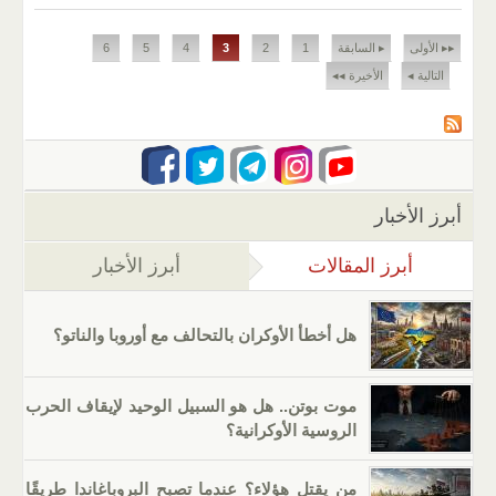
الصفحات
▸▸ الأولى
▸ السابقة
1
2
3
4
5
6
التالية ◂
الأخيرة ◂◂
أبرز الأخبار
أبرز المقالات
(علامة التبويب النشطة)
أبرز الأخبار
هل أخطأ الأوكران بالتحالف مع أوروبا والناتو؟
موت بوتن.. هل هو السبيل الوحيد لإيقاف الحرب
الروسية الأوكرانية؟
من يقتل هؤلاء؟ عندما تصبح البروباغاندا طريقًا