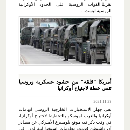
تقريبًا.القوات الروسية على الحدود الأوكرانية
الروسية ليست...
أمريكا "قلقة" من حشود عسكرية وروسيا
تنفي خطة لاجتياح أوكرانيا
2021.11.23
نفى جهاز الاستخبارات الخارجية الروسي اتهامات
أوكرانيا والغرب لموسكو بالتخطيط لاجتياح أوكرانيا،
في وقت ذكر فيه موقع بلومبيرغ الأميركي عن مصادر
أن واشنطن قدمت معلومات استخباراتية لدول في