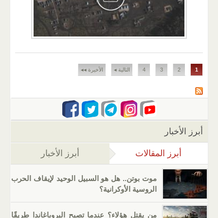
الصفحات
1
2
3
4
التالية ◂
الأخيرة ◂◂
أبرز الأخبار
أبرز المقالات
(علامة التبويب النشطة)
أبرز الأخبار
موت بوتن.. هل هو السبيل الوحيد لإيقاف الحرب
الروسية الأوكرانية؟
من يقتل هؤلاء؟ عندما تصبح البروباغاندا طريقًا