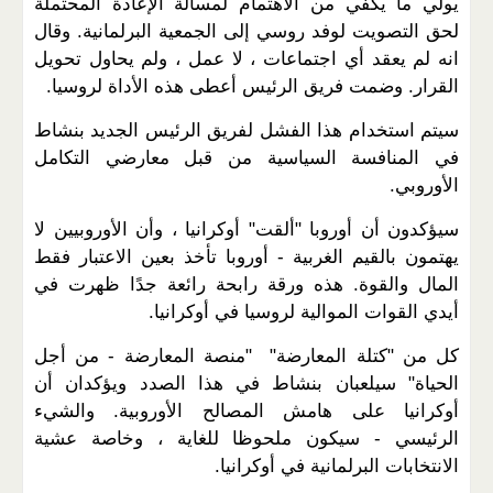
يولي ما يكفي من الاهتمام لمسألة الإعادة المحتملة
لحق التصويت لوفد روسي إلى الجمعية البرلمانية. وقال
انه لم يعقد أي اجتماعات ، لا عمل ، ولم يحاول تحويل
القرار. وضمت فريق الرئيس أعطى هذه الأداة لروسيا.
سيتم استخدام هذا الفشل لفريق الرئيس الجديد بنشاط
في المنافسة السياسية من قبل معارضي التكامل
الأوروبي.
سيؤكدون أن أوروبا "ألقت" أوكرانيا ، وأن الأوروبيين لا
يهتمون بالقيم الغربية - أوروبا تأخذ بعين الاعتبار فقط
المال والقوة. هذه ورقة رابحة رائعة جدًا ظهرت في
أيدي القوات الموالية لروسيا في أوكرانيا.
كل من "كتلة المعارضة" "منصة المعارضة - من أجل
الحياة" سيلعبان بنشاط في هذا الصدد ويؤكدان أن
أوكرانيا على هامش المصالح الأوروبية. والشيء
الرئيسي - سيكون ملحوظا للغاية ، وخاصة عشية
الانتخابات البرلمانية في أوكرانيا.