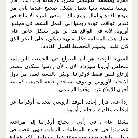
القرم ومنطقة الدونباس بنجاح. بالإضافة إلى ذلك ، فإن
روسيا مقتنعة بأنها تعمل بشكل صحيح عندما تأتي من
موقع القوة والمال. ومع ذلك ، ينبغي للمرء ألا يبالغ في
تقدير عواقب عودة روسيا إلى العمل النشط في مجلس
أوروبا. لأنه في الواقع هذا لن يؤثر بشكل خاص على
عمل هذه المنظمة فكل شيء سيكون على النحو الذي
كان عليه ، وسيتم التخطيط للعمل القادم.
الشيء الوحيد هو أن الصراع في الجمعية البرلمانية
لمجلس أوروبا سيزداد الآن ، لأن روسيا ستكون مصدر
إزعاج ليس فقط لأوكرانيا، ولكن بالنسبة لعدد من دول
الاتحاد الأوروبي. وسوف تستخدم قاعة الجمعية كمنصة
أخرى للإبلاغ عن موقفها الرسمي.
ردا على قرار إعادة الوفد الروسي تتحدث أوكرانيا عن
إمكانية مغادرة مجلس أوروبا.
بشكل عام ، في رأيي ، تحتاج أوكرانيا إلى مراجعة
عضويتها في جميع المنظمات الدولية، فهي عضو في
حوالي مائة منظمة ومجموعة عمل مختلفة ، لكن فعالية