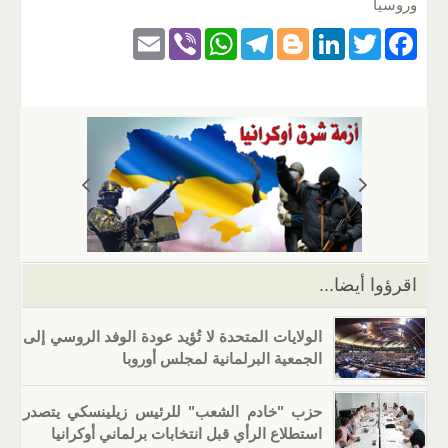
وروسيا
E
Vi
W
T
Bl
Li
T
F
m
b
h
el
o
n
wi
a
ail
er
at
e
g
k
tt
c
s
gr
g
e
er
e
A
a
er
dI
b
p
m
n
o
p
o
k
اقرؤوا أيضا...
الولايات المتحدة لا تُؤيد عودة الوفد الروسي إلى
الجمعية البرلمانية لمجلس أوروبا
حزب "خادم الشعب" للرئيس زيلينسكي يتصدر
استطلاع الرأي قبل انتخابات برلماني أوكرانيا