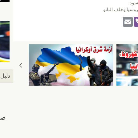
أسود
روسيا وحلف الناتو
E
Vi
m
b
ail
er
دليل 