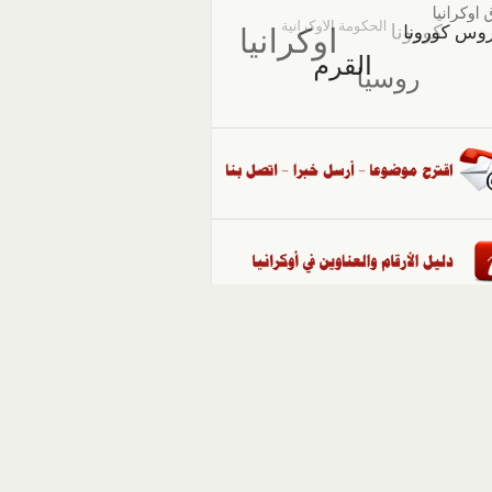
::
ملفات