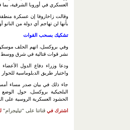
العسكري في أوروبا الشرقية، بما ف
وقالت زاخاروفا إن عسكرة منطقة 
بأنها لن تهاجم أي دولة من الناتو أ
تشكيك بسحب القوات
وفي بروكسل، اتهم الحلف موسكو ب
نشر قوات قتالية في شرق ووسط أو
ودعا وزراء دفاع الدول الأعضاء 
واختيار طريق الدبلوماسية للحوار في
جاء ذلك في بيان صدر مساء أمس ا
البلجيكية بروكسل، حول الوضع ف
الحشود العسكرية الروسية على الحد
اشترك في
قناتنا على "تيليجرام"
ل