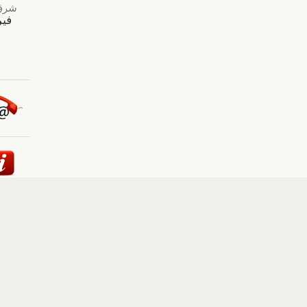
ئيسية
::
أخبار
::
مقالات وآراء
::
الوسائط المتعددة
::
تغطيات
إلى الأعلى
حقوق النشر محفوظة لوكالة "أوكرانيا برس" 2010-2022