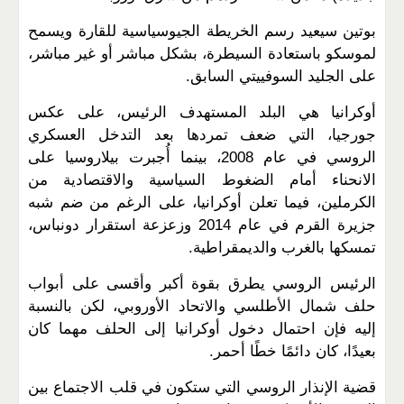
بوتين سيعيد رسم الخريطة الجيوسياسية للقارة ويسمح
لموسكو باستعادة السيطرة، بشكل مباشر أو غير مباشر،
على الجليد السوفييتي السابق.
أوكرانيا هي البلد المستهدف الرئيس، على عكس
جورجيا، التي ضعف تمردها بعد التدخل العسكري
الروسي في عام 2008، بينما أُجبرت بيلاروسيا على
الانحناء أمام الضغوط السياسية والاقتصادية من
الكرملين، فيما تعلن أوكرانيا، على الرغم من ضم شبه
جزيرة القرم في عام 2014 وزعزعة استقرار دونباس،
تمسكها بالغرب والديمقراطية.
الرئيس الروسي يطرق بقوة أكبر وأقسى على أبواب
حلف شمال الأطلسي والاتحاد الأوروبي، لكن بالنسبة
إليه فإن احتمال دخول أوكرانيا إلى الحلف مهما كان
بعيدًا، كان دائمًا خطًا أحمر.
قضية الإنذار الروسي التي ستكون في قلب الاجتماع بين