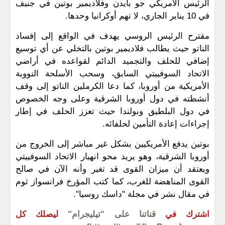
الرئيس الأمريكي جو بايدن وفلاديمير بوتين في جنيف
في 10 يناير الجاري، لا تهم أوكرانيا وحدها.
مقترح الرئيس الروسي يهدف في الواقع إلى إفساد
الناتو حيث يطالب فلاديمير بوتين بالتخلي عن أي توسيع
إضافي للحلف والتجميد الدائم لقواعده في أراضي
الاتحاد السوفييتي السابق، وسحب الأسلحة النووية
الأمريكية من أوروبا، كما دعا الكرملين الناتو إلى وقف
أنشطته في دول أوروبا الشرقية وعلى وجه الخصوص
في دول البلطيق وبولندا حيث تعزز الحلف في إطار
إجراءات إعادة التأمين لحلفائه.
بوتين يدفع الأمريكيين بشكل غير مباشر إلى الخروج من
أوروبا الشرقية، وهو يريد محو انهيار الاتحاد السوفييتي
ويعتقد أن ميزان القوى قد تغير وأنه الآن في صالح
القوى المناهضة للغرب، كما كتب المؤرخ فرانسواز ثوم
في مقال نشر في مجلة "داسك روسيا".
اشترك في
قناتنا على "تيليجرام"
ليصلك كل