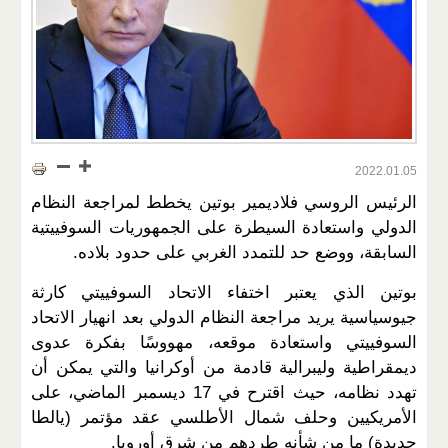
2022.01.05
الرئيس الروسي فلاديمير بوتين يخطط لمراجعة النظام
الدولي واستعادة السيطرة على الجمهوريات السوفييتية
السابقة، ووضع حد للتمدد الغربي على حدود بلاده.
بوتين الذي يعتبر اختفاء الاتحاد السوفييتي كارثة
جيوسياسية يريد مراجعة النظام الدولي بعد انهيار الاتحاد
السوفييتي واستعادة موقعه، مهووسًا بفكرة عدوى
ديمقراطية وليبرالية قادمة من أوكرانيا والتي يمكن أن
تهدد نظامه، حيث اقترح في 17 ديسمبر الماضي، على
الأمريكيين وحلف شمال الأطلسي عقد مؤتمر (يالطا
جديدة) ما من شأنه طردهم من شرق أوروبا.