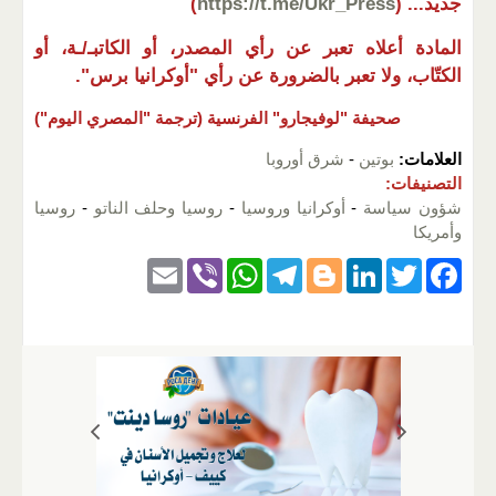
جديد...
(
https://t.me/Ukr_Press
)
المادة أعلاه تعبر عن رأي المصدر، أو الكاتبـ/ـة، أو
الكتّاب، ولا تعبر بالضرورة عن رأي "أوكرانيا برس".
صحيفة "لوفيجارو" الفرنسية (ترجمة "المصري اليوم")
العلامات:
بوتين
-
شرق أوروبا
التصنيفات:
شؤون سياسة
-
أوكرانيا وروسيا
-
روسيا وحلف الناتو
-
روسيا
وأمريكا
E
Vi
W
T
Bl
Li
T
F
m
b
h
el
o
n
wi
a
ail
er
at
e
g
k
tt
c
s
gr
g
e
er
e
A
a
er
dI
b
p
m
n
o
p
o