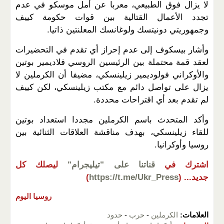
لا يزال فوق الطبيعي، معربا عن أمل موسكو في عدم
تجدد الأعمال القتالية بين قوات حكومة كييف
وجمهوريتي دونيتسك ولوغانسك المعلنتين ذاتيا.
وأشار بيسكوف إلى عدم إحراز أي تقدم في التحضيرات
لعقد قمة محتملة بين الرئيسين الروسي فلاديمير بوتين
والأوكراني فولوديمير زيلينسكي، مضيفا أن الكرملين لا
يزال على تواصل دائم مع مكتب زيلينسكي، لكن كييف
لم تقدم بعد أي اقتراحات محددة.
وأكد المتحدث باسم الكرملين مجددا استعداد بوتين
للقاء زيلينسكي، بهدف مناقشة العلاقات الثنائية بين
روسيا وأوكرانيا.
اشترك في
قناتنا على "تيليجرام"
ليصلك كل
جديد...
(
https://t.me/Ukr_Press
)
روسيا اليوم
العلامات:
الكرملين
-
حرب
-
حدود