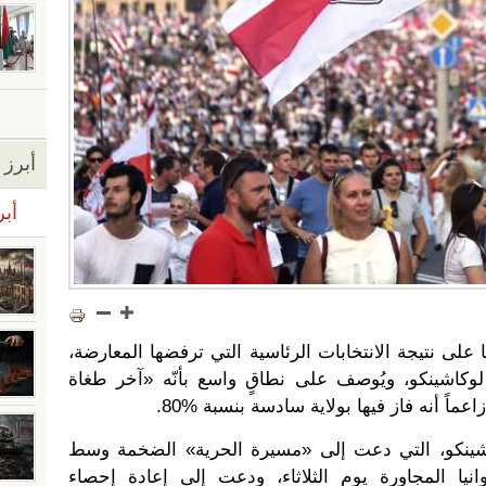
أبرز ا
أبر
لى نتيجة الانتخابات الرئاسية التي ترفضها المعارضة،
اشينكو، ويُوصف على نطاقٍ واسع بأنّه «آخر طغاة
اعماً أنه فاز فيها بولاية سادسة بنسبة %80.
كاشينكو، التي دعت إلى «مسيرة الحرية» الضخمة وسط
نيا المجاورة يوم الثلاثاء، ودعت إلى إعادة إحصاء