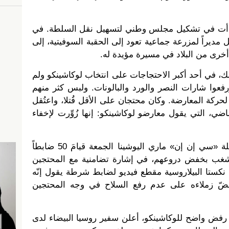
ها بدأت في تشكيل مجلس وطني لتسهيل نقل السلطة. في
 مديراً لمزرعة جماعية تعود إلى الحقبة السوفيتية، إلى
خرى من البلاد في مسيرة مؤيدة له.
 في أحد أكبر الاحتجاجات على انتخاب لوكاشينكو ولم
فعوا شارات النصر والورد والبالونات. ولبس كثر منهم
لحركة المعارضة. وكان محتجان على الأقل قُتلا، واعتُقل
اضي، التي يقول معارضو لوكاشينكو: إنها زُوِّرت لإخفاء
وأظهر مقطع فيديو، نشرته مراسلة «سي إن إن» ماري اليوشينا الجمعة قيامَ 50 ضابطاً
غب بخفض دروعهم، في إشارة تضامنية مع المحتجين
 نكستا البيلاروسية مقطع فيديو لضابط شرطة يقول إنّه
ا حضّ زملاءه على عدم رفع السلاح في وجه المحتجين
 رفض واضح للوكاشينكو، أعلن سفير روسيا البيضاء لدى