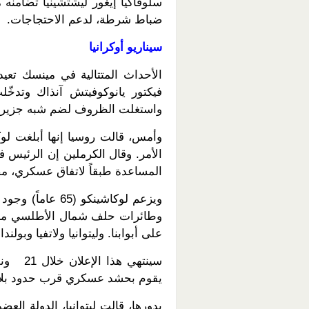
سلوفاكيا إيغور ليشتشينيا تضامن
ضباط شرطة، لدعم الاحتجاجات.
سيناريو أوكرانيا
فيكتور يانوكوفيتش آنذاك وتدخّ
واستغلت الظروف لضم شبه جزيرة
وأمس، قالت روسيا إنها أبلغت لوك
الأمر. وقال الكرملين إن الرئيس ف
المساعدة طبقاً لاتفاق عسكري، م
ويزعم لوكاشينكو 
وطائرات حلف شمال الأطلسي منتش
على أبوابنا. وليتوانيا ولاتفيا وبولن
‏سينتهي
يقوم بحشد عسكري قرب حدود بلاده
بدورها، قالت ليتوانيا، الدولة العضو