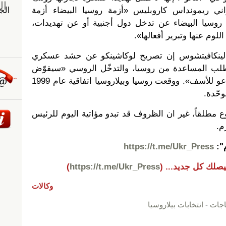
تواني ريمونداس كاروبليس «أزمة روسيا البيضاء أزمة
روسيا البيضاء عن تدخل دول أجنبية أو عن تهديدات،
اللوم عنها وتبرير أفعالها».
اس لينكافيتشوس إن تصريح لوكاشينكو عن حشد عسكري
لب المساعدة من روسيا، والتدخّل الروسي «سيقوّض
استقلال البلاد بالكامل، وهو أمر يدعو للأسف». ووقعت روسيا وبيلاروسيا اتفاقية عام 1999
وحّدة.
ع مطلقاً، غير ان الظروف قد تبدو مؤاتية اليوم للرئيس
م.
م":
https://t.me/Ukr_Press
يصلك كل جديد...
(
https://t.me/Ukr_Press
)
وكالات
اجات
-
انتخابات بيلاروسيا