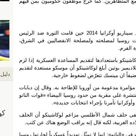
ه مع المتظاهرين. كما خرج موظفون حكوميون بمن فيهم
الأحداث المتتالية في مينسك تعيد سيناريو أوكرانيا 2014 حين قامت الثورة ضد الرئيس
لت روسيا لمصلحته ولمصلحة الانفصاليين في الشرق،
 القرم.
اشينكو باستعدادها لتقديم المساعدة العسكرية إذا لزم
لاديمير بوتين أبلغ لوكاشينكو أن موسكو مستعدة لتقديم
دليل 
ضيفاً ان مينسك تتعرّض لضغوط خارجية.
(65 عاماً) وجود مؤامرة مدعومة من أوروبا للإطاحة به. وقال إن دبابات
رة على مقربة من حدود روسيا البيضاء «قوات الناتو
دا وأوكرانيا تأمرنا بإجراء انتخابات جديدة».
 هذا الإعلان خلال 21 ونفى حلف شمال الأطلسي مزاعم لوكاشينكو أن الحلف
 الغربية، لكنه قال إنه يراقب الوضع هناك عن كثب.
 في «الناتو»: إنها لا تمثّل تهديداً عسكرياً لجارتها روسيا