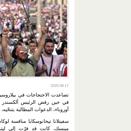
2020.08.17
تصاعدت الاحتجاجات في بيلاروسيا ع
في حين رفض الرئيس ألكسندر لوك
أوروبا»، الدعوات المطالبة بتنحّيه، ز
سفيتلانا تيخانوسكايا منافسة لو
مينسك، كانت قد فرّت إلى ليتوا