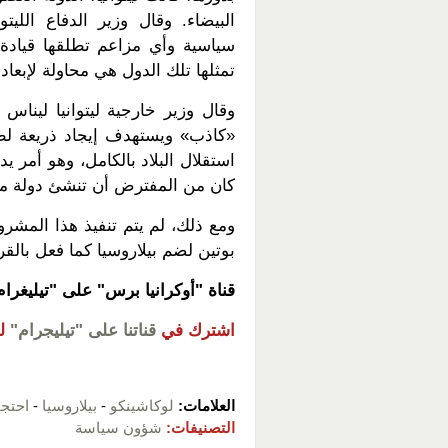
البيضاء. وقال وزير الدفاع اللي
سياسية وأي مزاعم تطلقها قيادة 
تمثلها تلك الدول هي محاولة لإبعاد 
وقال وزير خارجية ليتوانيا لين
«كاذب» ويستهدف إيجاد ذريعة لط
كان من المفترض أن تنشئ دولة م
ومع ذلك، لم يتم تنفيذ هذا المشرو
بوتين لضم بيلاروسيا كما فعل بالقر
قناة "أوكرانيا برس" على "تيليغرا
اشترك في
قناتنا على "تيليجرام"
ل
العلامات:
لوكاشينكو
-
بيلاروسيا
-
احتج
التصنيفات:
شؤون سياسة