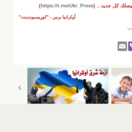
يصلك كل جديد...
(
https://t.me/Ukr_Press
)
أوكرانيا برس -
"كوريسبوندينت"
مب
E
Vi
m
b
ail
er
ئيسية
::
أخبار
::
مقالات وآراء
::
الوسائط المتعددة
::
تغطيات