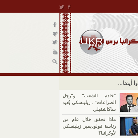
ا أيضا...
"خادم الشعب" و"رجل
الصراعات".. زيلينسكي يُعيد
ساكاشفيلي
ماذا تحقق خلال عام من
رئاسة فولوديمير زيلينسكي
لأوكرانيا؟