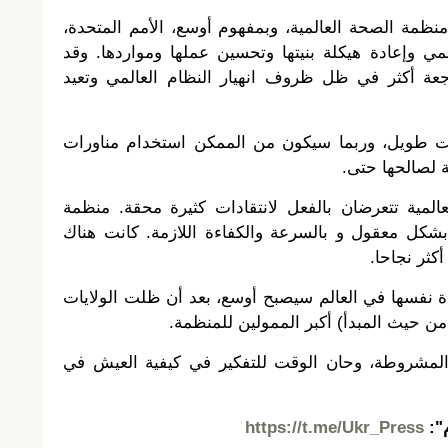
نظمة الصحة العالمية، وبمفهوم أوسع، الأمم المتحدة،
لمي وإعادة هيكلة بنيتها وتحسين عملها ومواردها. وقد
ة أكثر في ظل ظروف انهيار النظام العالمي وتعيد
قت طويل، وربما سيكون من الممكن استخدام مناورات
ية لصالحها حتى.
المية تتعرضان بالفعل لانتقادات كثيرة محقة. منظمة
بشكل معقول و بالسرعة والكفاءة اللازمة. كانت هناك
كثر نجاحا.
دة نفسها في العالم سيصبح أوسع، بعد أن ظلت الولايات
من حيث المبدأ) أكبر الممولين للمنظمة.
" المشروطة، وحان الوقت للتفكير في كيفية العيش في
م":
https://t.me/Ukr_Press