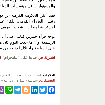
المعارضين للاستفتاء ورافضي
والمسؤوليات في مؤسسات الدولة ال
فقد أعلن الحكومة القرمية عن ت
رئيس الوزراء القرمي، للقاء 
الاستجابة لمطلب الشعب القرمي با
توجه قرأه حمزين كدليل على أن مص
الرسمية، وأن ما حدث اليوم كان 
على السلطة واحتلال للإقليم من قب
اشترك في
قناتنا على "تيليجرام"
ل
العلامات:
استفتاء
-
القرم
-
تتار القرم
-
التصنيفات:
سياسة
-
شؤون أوكرانية
-
ا
W
T
Bl
Li
T
F
h
el
o
n
wi
a
at
e
g
k
tt
c