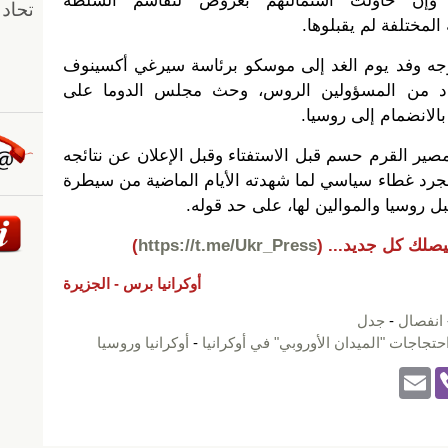
ه، وإن حاولت استمالتهم بعروض لتقاسم السلطة
مختلفة لم يقبلوها.
وجه وفد يوم الغد إلى موسكو برئاسة سيرغي أكسينوف
عدد من المسؤولين الروس، وحث مجلس الدوما على
لانضمام إلى روسيا.
ير القرم حسم قبل الاستفتاء وقبل الإعلان عن نتائجه
مجرد غطاء سياسي لما شهدته الأيام الماضية من سيطرة
ل روسيا والموالين لها، على حد قوله.
يصلك كل جديد...
(
https://t.me/Ukr_Press
)
أوكرانيا برس -
الجزيرة
انفصال
-
جدل
حتجاجات "الميدان الأوروبي" في أوكرانيا
-
أوكرانيا وروسيا
E
Vi
m
b
ail
er