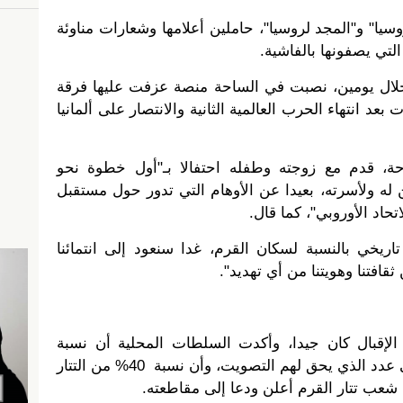
سيا" و"المجد لروسيا"، حاملين أعلامها وشعارات مناوئة
لتي يصفونها بالفاشية.
خلال يومين، نصبت في الساحة منصة عزفت عليها فرقة
عد انتهاء الحرب العالمية الثانية والانتصار على ألمانيا
ة، قدم مع زوجته وطفله احتفالا بـ"أول خطوة نحو
 له ولأسرته، بعيدا عن الأوهام التي تدور حول مستقبل
حاد الأوروبي"، كما قال.
تاريخي بالنسبة لسكان القرم، غدا سنعود إلى انتمائنا
افتنا وهويتنا من أي تهديد".
ن الإقبال كان جيدا، وأكدت السلطات المحلية أن نسبة
التصويت تجاوزت 70% من إجمالي عدد الذي يحق لهم التصويت، وأن نسبة 40% من التتار
شعب تتار القرم أعلن ودعا إلى مقاطعته.