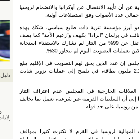
 عن أن تأييد الانفصال عن أوكرانيا والانضمام لروسيا
و أبرز مؤسسة تترية ذات طابع سياسي، شكك بهذه
ئب في برلمان "الرادا" بكييف و"زعيم الأمة" كما يصف
المجلس والتتار، أكد أن نسبة لا تقل عن 99% من التتار لم تشارك بالاستفتاء استجابة
بعمليات التصويت اليوم لم تتجاوز 30%.
س إن عدد الذين يحق لهم التصويت في الإقليم يبلغ
1.8 مليونا، في حين تم طباعة 2.2 مليون بطاقة، في تلميح إلى عمليات تزوير شابت
دليل 
لاقات الخارجية في المجلس عدم اعتراف التتار
دا إلى أن السلطات القرمية غير شرعية، تعمل بما يخالف
 من روسيا، على حد قوله.
الموالية لروسيا في القرم لا تكترث كثيرا بمواقف