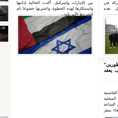
ركة في
بين الإمارات وإسرائيل. أكدت الجالية إدانتها
ول هذه
واستنكارها لهذه الخطوة، واعتبرتها خضوعا تام
للشروط الأمريكية...
ورين"
ف يعقد
العاصمة
لمحلية
 الساعة
اء بمقر