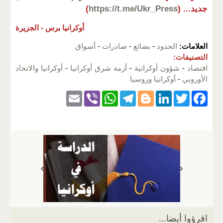
جديد...
(
https://t.me/Ukr_Press
)
أوكرانيا برس -
الجزيرة
العلامات:
الحدود
-
بضائع
-
صادرات
-
أسواق
التصنيفات:
اقتصاد
-
شؤون أوكرانية
-
أزمة شرق أوكرانيا
-
أوكرانيا والاتحاد
الأوروبي
-
أوكرانيا وروسيا
E
Vi
W
T
Bl
Li
T
F
m
b
h
el
o
n
wi
a
ail
er
at
e
g
k
tt
c
s
gr
g
e
er
e
A
a
er
dI
b
p
m
n
o
p
o
k
اقرؤوا أيضا...