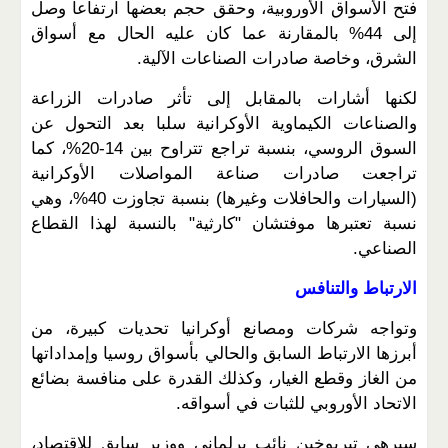
فتح الأسواق الأوروبية، وحقق حجم بعضها ارتفاعا وصل
إلى 44% بالمقارنة عما كان عليه الحال مع أسواق
الشرق، وخاصة صادرات الصناعات الآلية.
لكنها أشارات بالمقابل إلى تأثر صادرات الزراعة
والصناعات الكيماوية الأوكرانية سلبا بعد التحول عن
السوق الروسي، بنسبة تراجع تتراوح بين 14-20%، كما
تراجعت صادرات صناعة المواصلات الأوكرانية
(السيارات والحافلات وغيرها) بنسبة تجاوزت 40%، وهي
نسبة تعتبرها موفتشان "كارثية" بالنسبة لهذا القطاع
الصناعي.
الارتباط والتنافس
وتواجه شركات ومصانع أوكرانيا تحديات كبيرة، من
أبرزها الارتباط السابق والحالي بأسواق روسيا وإمداداتها
من الغاز وقطع الغيار، وكذلك القدرة على منافسة بضائع
الاتحاد الأوروبي للثبات في أسواقه.
سيرهي تيريوخين نائب برلماني ووزير سابق للاقتصاد،