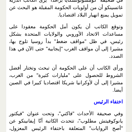
في صحيفة "كومسولولسكايا برافدا" يرى الكاتب أندريه
غاتسينكو أن من أولويات الحكومة المقبلة هو البحث عن
تمويل يمنع انهيار البلاد اقتصاديا.
وتوقع الكاتب أن يكون أمل الحكومة معقودا على
مساعدات الاتحاد الأوروبي والولايات المتحدة بشكل
رئيس، في ظل "مواقف ضغط" بدأ روسيا تلوح بها،
مشيرا إلى أن مواقف الغرب "إيجابية" حتى الآن في هذا
الصدد.
ورأى الكاتب أن على الحكومة أن تبحث وتختار أفضل
الشروط للحصول على "مليارات كثيرة" من الغرب،
مشيرا إلى أن لأوكرانيا شريكا اقتصاديا كبيرا في الصين
أيضا.
اختفاء الرئيس
وفي صحيفة الأحداث "فاكتي"، وتحت عنوان "فيكتور
يانوكوفيتش مطلوب"، تتحدث الكاتبة آنّا إيفانينكو عن
"أصح الروايات" المتعلقة باختفاء الرئيس المعزول،