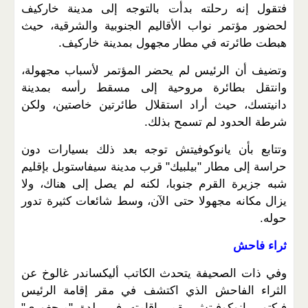
فتقول إنه رحلته بدأت بالتوجه إلى مدينة خاركيف
لحضور مؤتمر نواب الأقاليم الجنوبية والشرقية، حيث
هبطت طائرته في مطار مجهول بمدينة خاركيف.
وتضيف أن الرئيس لم يحضر المؤتمر لأسباب مجهولة،
وانتقل بطائرة مروحية إلى مسقط رأسه بمدينة
دانيتسك، حيث أراد استقلال طائرتين خاصتين، ولكن
شرطة الحدود لم تسمح بذلك.
وتتابع بأن يانوكوفيتش توجه بعد ذلك بسيارات دون
حراسة إلى مطار "بيلبيك" قرب مدينة سيفاستوبل بإقليم
شبه جزيرة القرم جنوبا، لكنه لم يصل إلى هناك، ولا
يزال مكانه مجهولا حتى الآن، وسط شائعات كثيرة تدور
حوله.
ثراء فاحش
وفي ذات الصحيفة يتحدث الكاتب أليكساندر غالوخ عن
الثراء الفاحش الذي اكتشف في مقر إقامة الرئيس
فيكتور يانوكوفيتش بقمر إقامته في بلدة "ميجغوري"