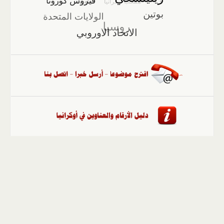
الصفحة الرئيسية
::
أخبار
::
مقالات وآراء
::
الوسائط
المتعددة
::
تغطيات
::
ملفات
إلى الأعلى
حقوق النشر محفوظة لوكالة "أوكرانيا برس" 2010-2022