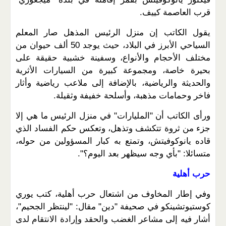
قرب العاصمة كييف.
يقول الكاتب إن منزل الرئيس المذهل صار المعلم
السياحي الأبرز في البلاد، حيث يوجد 50 ألف حيوان من
مختلف الأحجام والأنواع، وسفينة خشبية حقيقة على
بحيرة خاصة، ومجموعة كبيرة من السيارات الأثرية
والحديثة والرياضية، بالإضافة إلى ملاعب رياضية وأثار
فاخر وحمامات مذهبة، وأسلحة خفيفة وثقيلة.
ورأى الكاتب أن "المليارات" في منزل الرئيس ما هي إلا
جزء من ثروة تتكشف وتذهل، وتعكس حكم الفساد الذي
قاده يانوكوفيتش، وتمتع به كبار المسؤولين من حوله،
متسائلا: "بأي وجه سيظهر بعد اليوم؟".
حرب أهلية
وفي إطار المخاوف من اشتعال حرب أهلية، كتب يوري
كوستيوتشينكو في صحيفة "دين" مقال: "لينتظر الجحيم"،
أشار فيه إلى مشاعر الغضب والحقد وإرادة الانتقام لدى