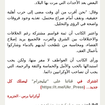
البعض بعد الأحداث التي مرت بها البلاد.
وقال: "نحن أقرب من أي وقت مضى إلى حرب أهلية
حقيقية، ونقف أمام صراع محتمل، تغذيه وجود فروقات
واضحة في الرؤى والتحليل.
واعتبر الكاتب أن ثمة قواسم مشتركة رغم الخلافات
والاختلافات بين الشرق والغرب، فالجميع يريد إصلاح
القضاء، ومحاسبة من تلطخت أيديهم بالدماء وشاركوا
بأعمال العف.
ورأى الكاتب أن العواطف لا مفر منها، ولكن يجب
استبدالها بالحب والأمل والحماسة والثقة والرحمة، التي
يجب أن تصاحب الأوكرانيين دائما.
اشترك في
قناتنا على "تيليجرام"
ليصلك كل
جديد...
(
https://t.me/Ukr_Press
)
أوكرانيا برس -
الجزيرة
العلامات:
صحف
-
يانوكوفيتش
-
ثراء
-
حرب