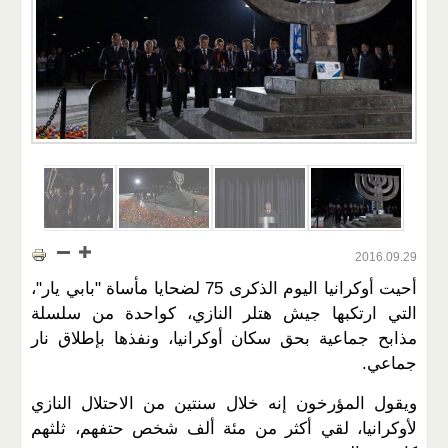
2016.09.29
أحيت أوكرانيا اليوم الذكرى 75 لضحايا مأساة "بابي يار"،
التي ارتكبها جيش هتلر النازي، كواحدة من سلسلة
مذابح جماعية بحق سكان أوكرانيا، ونفذها بإطلاق نار
جماعي.
ويقول المؤرخون إنه خلال سنتين من الاحتلال النازي
لأوكرانيا، لقي أكثر من مئة ألف شخص حتفهم، ثلثهم