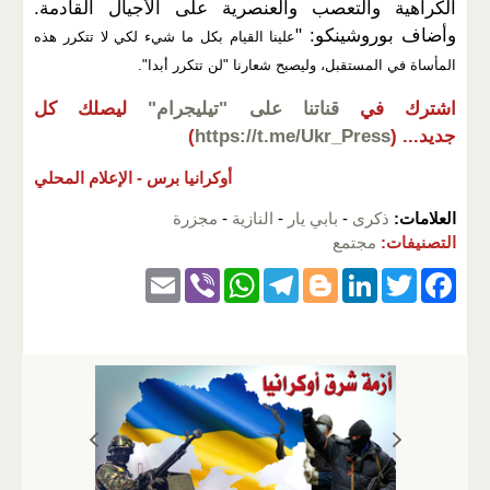
الكراهية والتعصب والعنصرية على الأجيال القادمة.
وأضاف بوروشينكو: "
علينا القيام بكل ما شيء لكي لا تتكرر هذه
المأساة في المستقبل، وليصبح شعارنا "لن تتكرر أبدا".
اشترك في
قناتنا على "تيليجرام"
ليصلك كل
جديد...
(
https://t.me/Ukr_Press
)
أوكرانيا برس -
الإعلام المحلي
العلامات:
ذكرى
-
بابي يار
-
النازية
-
مجزرة
التصنيفات:
مجتمع
E
Vi
W
T
Bl
Li
T
F
m
b
h
el
o
n
wi
a
ail
er
at
e
g
k
tt
c
s
gr
g
e
er
e
A
a
er
dI
b
p
m
n
o