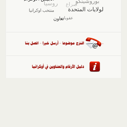
الصفحة الرئيسية
::
أخبار
::
مقالات وآراء
::
الوسائط
المتعددة
::
تغطيات
::
ملفات
إلى الأعلى
حقوق النشر محفوظة لوكالة "أوكرانيا برس" 2010-2022