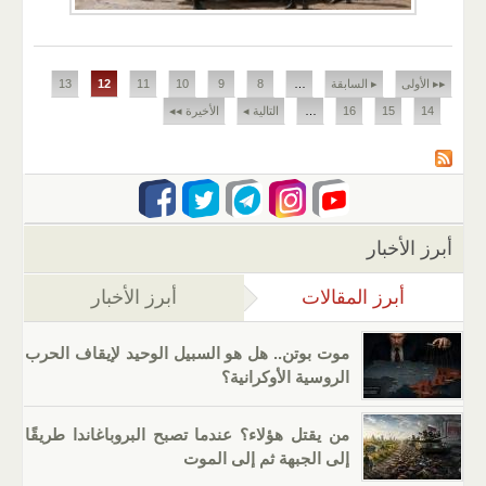
الصفحات
▸▸ الأولى
▸ السابقة
…
8
9
10
11
12
13
14
15
16
…
التالية ◂
الأخيرة ◂◂
أبرز الأخبار
أبرز المقالات
(علامة التبويب النشطة)
أبرز الأخبار
موت بوتن.. هل هو السبيل الوحيد لإيقاف الحرب
الروسية الأوكرانية؟
من يقتل هؤلاء؟ عندما تصبح البروباغاندا طريقًا
إلى الجبهة ثم إلى الموت