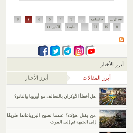
الصفحات
▸▸ الأولى
▸ السابقة
…
3
4
5
6
7
8
9
10
11
…
التالية ◂
الأخيرة ◂◂
أبرز الأخبار
أبرز المقالات
(علامة التبويب النشطة)
أبرز الأخبار
هل أخطأ الأوكران بالتحالف مع أوروبا والناتو؟
من يقتل هؤلاء؟ عندما تصبح البروباغاندا طريقًا
إلى الجبهة ثم إلى الموت