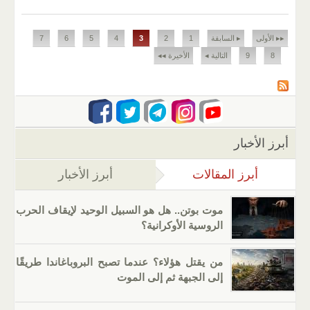
الصفحات
▸▸ الأولى
▸ السابقة
1
2
3
4
5
6
7
8
9
التالية ◂
الأخيرة ◂◂
أبرز الأخبار
أبرز المقالات
(علامة التبويب النشطة)
أبرز الأخبار
موت بوتن.. هل هو السبيل الوحيد لإيقاف الحرب
الروسية الأوكرانية؟
من يقتل هؤلاء؟ عندما تصبح البروباغاندا طريقًا
إلى الجبهة ثم إلى الموت