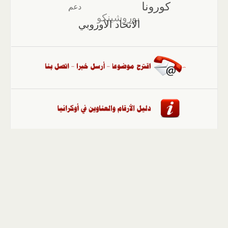
الصفحة الرئيسية
::
أخبار
::
مقالات وآراء
::
الوسائط
المتعددة
::
تغطيات
::
ملفات
إلى الأعلى
حقوق النشر محفوظة لوكالة "أوكرانيا برس" 2010-2022