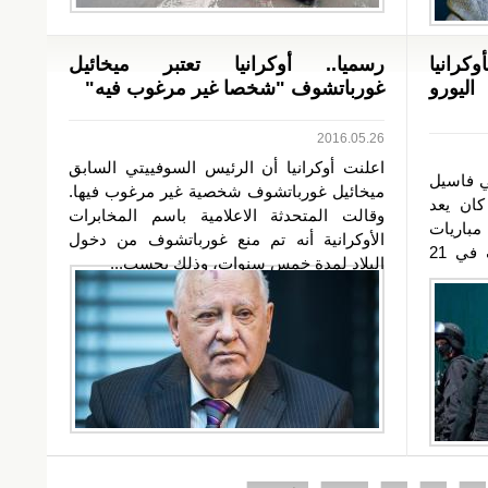
كرانيا
رسميا.. أوكرانيا تعتبر ميخائيل
خلال اليورو
غورباتشوف "شخصا غير مرغوب فيه"
2016.05.26
اعلنت أوكرانيا أن الرئيس السوفييتي السابق
ي فاسيل
ميخائيل غورباتشوف شخصية غير مرغوب فيها.
كان يعد
وقالت المتحدثة الاعلامية باسم المخابرات
ال مباريات
الأوكرانية أنه تم منع غورباتشوف من دخول
كأس أوروبا 2016 لكرة القدم، أُوقِف في 21
البلاد لمدة خمس سنوات، وذلك بحسب...