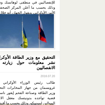
للإنفصاليين في منطقى لوهانسك ود
وذلك بحسب ما أعلن المركز الصحفي
الأمن الأوكراني. ويقول الجهاز، أنه خلال.
التحقيق مع وزير الطاقة الأوكرا
نشر معلومات حول زيارته 
الانفصاليين
2016.07.20
طالب رئيس الوزراء الأوكراني فل
غرويسمان من جهاز المخابرات التح
وزير الطاقة وصناعة الفحم إيغور ناس
قضية تواجده بدونيتسك معقل الانف
الموالين لموسكو. وذلك بحسب ما أفيد ب