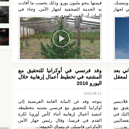
ونيتسك.
قيمتها بنحو مليون يورو. وذلك بحسب ما أفادت
 لجهاز
به الخدمة الصحفية لجهاز الأمن. وجاء في
..
البيان، أن القنب الهندي تم...
ني بعد
وفد فرنسي في أوكرانيا للتحقيق مع
لمعقل
المشتبه في تخطيط أعمال إرهابية خلال
اليورو 2016
2016.06.11
اديمير
يتوجه وفد عن النيابة العامة الفرنسية إلى
قيق مع
أوكرانيا للتحقيق مع فرنسي يشتبه بتخطيطه
اليك في
لتنفيذ أعمال إرهابية أثناء كأس أوروبا لكرة
صاليين
القدم في فرنسا. وقال رئيس جهاز الأمن
ه...
الأوكراني فاسيلي غريتساك الجمعة:...