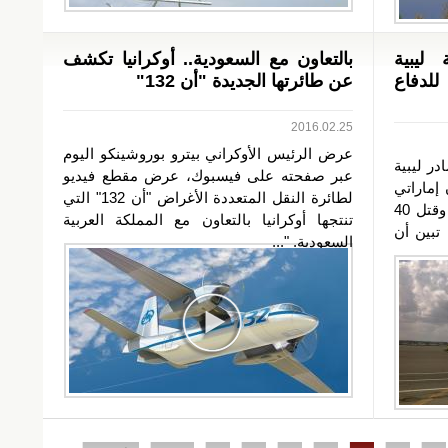
ليبية
بالتعاون مع السعودية.. أوكرانيا تكشف
لدفاع
عن طائرتها الجديدة "أن 132"
2016.02.25
عرض الرئيس الأوكراني بيترو بوروشينكو اليوم
در ليبية
عبر صفحته على فيسبوك، عرض مقطع فيديو
 إماراتي
لطائرة النقل المتعددة الأغراض "أن 132" التي
بقصف قوات فجر ليبيا في طرابلس، وقتل 40
تنتجها أوكرانيا بالتعاون مع المملكة العربية
 تبين أن
السعودية. "...