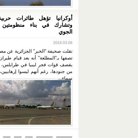
أوكرانيا تؤهل طائرات حربية 
وتشارك في بناء منظومتين ل
الجوي
2016.03.06
نقلت صحيفة "الخبر" الجزائرية عن مصا
تصفها بـ"المطلعة" أنه بعد قيام طيران
من جنودها، رغم أنهم ليسوا إرهابيين،
سماء...