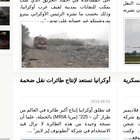
ت النقل
بمكب للنفايات بمدينة لفيف غرب أوكرانيا،
 بيان نشرته
وذلك بحسب ما نشره الرئيس الأوكراني بيترو
بوروشينكو عبر حسابه على تويتر. "...
شحن عسكرية
أوكرانيا تستعد لإنتاج طائرات نقل ضخمة
2016.06.01
اديمير
قد تطلق أوكرانيا إنتاج أكبر طائرة في العالم من
مع شركة
طراز "أن – 225" (مريا MRIA) بالجملة، علما أن
ريد 10 طائرات شحن
نسخة وحيدة من هذه الطائرة لا تزال قيد
ن طراز "أنتونوف-178" . وكتب
الاستخدام في شركة "أنطونوف إير لاينز" ....
ع...