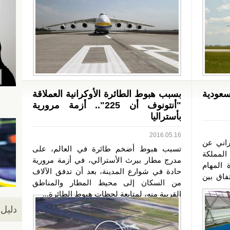
سعودية
بسبب هبوط الطائرة الأوكرانية العملاقة
"أنتونوف أن 225".. أزمة مرورية
بأستراليا
2016.05.16
راني عن
تسبب هبوط أضخم طائرة في العالم، على
المملكة
مدرج مطار بيرث الأسترالي، في أزمة مرورية
An-132 متعددة المهام
حادة في شوارع المدينة، بعد أن تدفق الآلاف
فاق بين
من السكان إلى محيط المطار والمناطق
القريبة منه، لمتابعة لحظات هبوط الطائرة...
دليل 