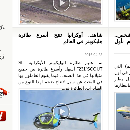
50 ألف شخص..
شاهد.. أوكرانيا تنتج أسرع طائرة
م بأول
هليكوبتر في العالم
2016.04.23
تم اعتبار طائرة الهليكوبتر الأوكرانية SL-
ا AN-225" (الحلم) التي
231"SCOUT" أسهل وأسرع طائرة بين جميع
م في أول
مثيلاتها في هذا الصنف، فيما يقوم العاملون بها
صل مطار
في البحث عن سبل لانتاج ضخم لهذا النوع من
نتظارها
الطائرات. الطائرة تم...