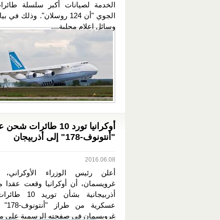
الخدمة لصيانات أكبر سلسلة طائرا
الجوي "أن 124 روسلان". وذلك في
وسائل اعلام محلية....
أوكرانيا تورد 10 طائرات 
"أنتونوف-178" إلى أذربيجان
2016.06.08
أعلن رئيس الوزراء الأوكراني، فل
غرويسمان، أن أوكرانيا وقعت عقدا 
أذربيجانية بشأن تو
عسكرية م
غرويسمان في صفحته الرسمية على موق