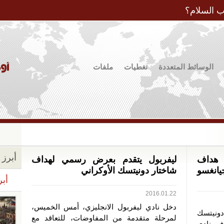
Jump to Navigation
ب السلام؟
الوسائط المتعددة
تغطيات
ملفات
أبرز ا
قال هداف
ليفربول يتقدم بعرض رسمي لهداف
يانغسو
شاختار دونيتسك الأوكراني
أبر
2016.01.22
دخل نادي ليفربول الانجليزي، أمس الخميس،
ونيتسك
لمرحلة متقدمة من المفاوضات، للتعاقد مع
ف نادي