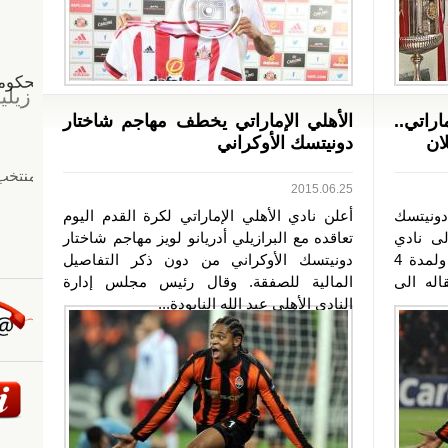
راتي..
الأهلي الإماراتي يخطف مهاجم شاختار
ان
دونيتسك الأوكراني
2015.06.25
دونيتسك
أعلن نادي الأهلي الإماراتي لكرة القدم اليوم
إلى نادي
تعاقده مع البرازيلي أدريانو لويز مهاجم شاختار
ميلان الإيطالي بقيمة 8 ملايين يورو، ولمدة 4
دونيتسك الأوكراني من دون ذكر التفاصيل
اله الى
المالية للصفقة. وقال رئيس مجلس إدارة
النادي الأهلي عبد الله النابودة...