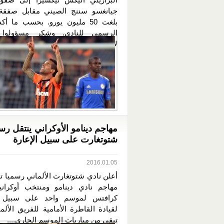
جيانغسو سننج الصيني مقابل صفقة 
بلغت 50 مليون يورو. بحسب ما أك
الرسمي للنادي. وشكر مسؤولوا 
لاعبهم...
مهاجم دينامو الأوكراني ينتقل رس
شتوتغارت على سبيل الإعارة
2016.01.05
أعلن نادي شتوتغارت الألماني رسميا ت
مهاجم نادي دينامو ومنتخب أوكرانيا
كرافتس لموسم واحد على سبيل ال
لقيادة القاطرة الأمامية للفريق الألم
تبقى من مباريات الموسم الجاري....