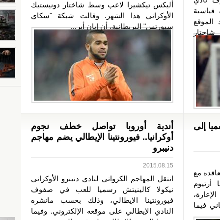
أليكس تيكشيرا لاعب وسط شاختار دونيستيك
قياسية
الأوكراني هذا الشهر. وقالت شبكة "سكاي
د الموقع
سبورتس" البريطانية، أن إيان أير...
شاختار
ميا إلى
أندية أوروبا تواصل خطف نجوم
أوكرانيا.. فيورونتينا الإيطالي يضم مهاجم
دنيبرو
2015.08.15
عاقده مع
انتقل المهاجم الكرواتي لنادي دنيبرو الأوكراني
 أرتيوم
نيكولا كالينيتش رسميا للعب في صفوف
إعارة،
فيورونتينا الإيطالي، وذلك بحسب مانشره
اني فيما
النادي الإيطالي على موقعه الإلكتروني. وفيما