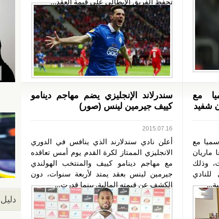
تحفظ الفريق الإيطالي على قيمة العقد...
يا مع
سندرلاند الإنجليزي يضم مهاجم دينامو
ن شفيد
كييف جيرمين لينس (صور)
2015.07.16
سميا مع
أعلن نادي سندلارند الذي ينافس في الدوري
بات صاحب الـ19 ربيعا ماريان
الانجليزي الممتاز لكرة القدم يوم أمس تعاقده
، وذلك
مع مهاجم دينامو كييف والمنتخب الهولندي
للنادي
جيرمين لينس بعقد يمتد لأربعة سنوات، دون
...
الكشف عن قيمته المالية. بينما قدرت...
دليل 