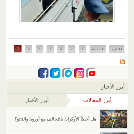
الصفحات
▸▸ الأولى
▸ السابقة
1
2
3
4
5
6
7
أبرز الأخبار
أبرز المقالات
(علامة التبويب النشطة)
أبرز الأخبار
هل أخطأ الأوكران بالتحالف مع أوروبا والناتو؟