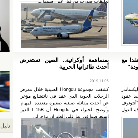
تعليقات صدرت من قبل غير رسمية....
قدا مع
بمساهمة أوكرانية.. الصين تستعرض
ودة"
أحدث طائراتها الحربية
2019.11.06
ليكساندر
كشفت مجموعة Hongdu الصينية خلال معرض
يذ عقود
الرحلات الجوية الذي عقد في نانتشانغ مؤخرا
أنتونوف
عن أحدث مقاتلة صينية صغيرة متعددة المهام.
ذه الدول
وأوضح الخبراء في Hongdu أن L-15B الذين
استعرضوا قدراتها على الطيران مؤخرا...
دليل 