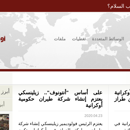
Jump to Navigation
ب السلام؟
الوسائط المتعددة
تغطيات
ملفات
أبرز ا
الأوكرانية
على أساس "أنتونوف".. زيلينسكي
يا من طراز
يعتزم إنشاء شركة طيران حكومية
أبر
أوكرانية
2020.04.23
رانية في
يعتزم الرئيس فولوديمير زيلينسكي إنشاء شركة
هائية، من
طيران مملوكة للدولة في أوكرانيا، يتكون