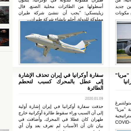
ين جديد
أسطولها من الطائرات محلية الصنع. قال
متوسطة AN-178 بدون مكونات
زيلينسكي: "يجب أن ننشئ شركة طيران
مملوكة للدولة. أحلم بإنشاء شركة طيران...
مريا"
سفارة أوكرانيا في إيران تحذف الإشارة
نيا
إلى عطل بالمحرك كسبب لتحطم
الطائرة
2020.01.09
ولتنبرغ
حذفت سفارة أوكرانيا في إيران إِشارة أولية
ة "مريا"
إلى أن السبب وراء سقوط طائرة أوكرانية خارج
راتيجية
طهران كان عطلا في المحرك. وأضافت في
لنقل المعدات الطبية الخاصة بمكافحة COVID-
بيان ثان أن الأسباب لم تعرف بعد وأن أي