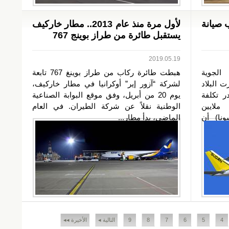
 صيانة
لأول مرة منذ عام 2013.. مطار خاركيف
يستقبل طائرة من طراز بوينج 767
2019.05.19
لجوية
هبطت طائرة ركاب من طراز بوينغ 767 تابعة
ت البلاد
لشركة “آزور إير” أوكرانيا في مطار خاركيف،
ر تكلفة
يوم 20 من أبريل، وفق موقع البوابة الصناعية
يس ملايين
الوطنية نقلاً عن شركة الطيران. في العام
ونا) أن
الماضي، بدأ مطار...
4
5
6
7
8
9
التالية ◂
الأخيرة ◂◂