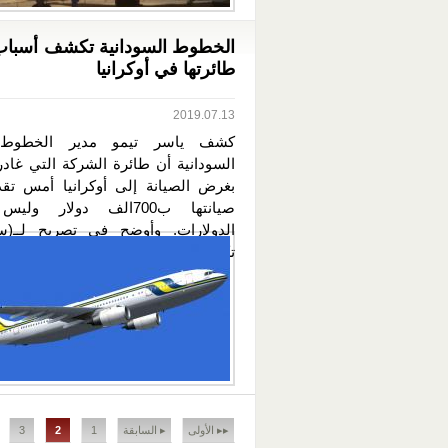
الخطوط السودانية تكشف أسباب
طائرتها في أوكرانيا
2019.07.13
كشف ياسر تيمو مدير الخطوط ا
السودانية أن طائرة الشركة التي غادر
بغرض الصيانة إلى أوكرانيا أمس تقد
صيانتها ب700الف دولار ول
الدولارات. وأوضح في تصريح لــ(س
تكلفة...
الصفحات
▸▸ الأولى
▸ السابقة
1
2
3