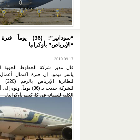
“سودانير”: (36) يوماً 
“الإيرباص” بأوكرانيا
2019.09.17
قال مدير شركة الخطوط الجوية الس
ياسر تيمو، إن فترة اكتمال أعمال 
للطائرة الإ
للشركة حددت بـ (36) يوماً, ونو
الكلية للصيانة في كاركيف بأوكرانيا...