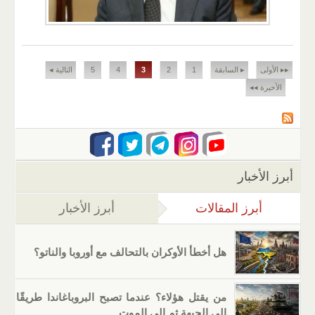
الصفحات
▸▸ الأولى
▸ السابقة
1
2
3
4
5
التالية ◂
الأخيرة ◂◂
أبرز الأخبار
أبرز المقالات
(علامة التبويب النشطة)
أبرز الأخبار
هل أخطأ الأوكران بالتحالف مع أوروبا والناتو؟
من يقتل هؤلاء؟ عندما تصبح البروباغاندا طريقًا
إلى الجبهة ثم إلى الموت