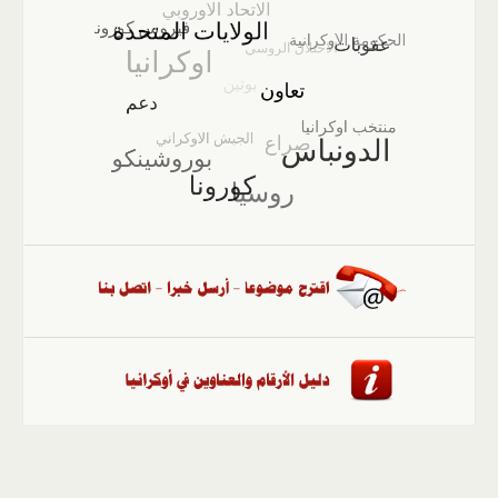
الصفحة الرئيسية
::
أخبار
::
مقالات وآراء
::
الوسائط
المتعددة
::
تغطيات
::
ملفات