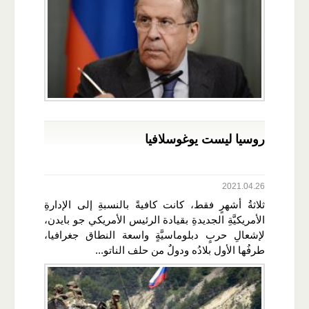
روسيا ليست يوغوسلافيا
2021.04.26
ثلاثةُ أشهرٍ فقط، كانت كافيةً بالنسبةِ إلى الإدارةِ
الأمريكيَّةِ الجديدةِ بقيادة الرئيس الأمريكي جو بايدن،
لإشعالِ حربٍ دبلوماسيَّةٍ واسعة النطاق جغرافيا،
طرفُها الأول بلادُه ودولٌ من حلف الناتو...