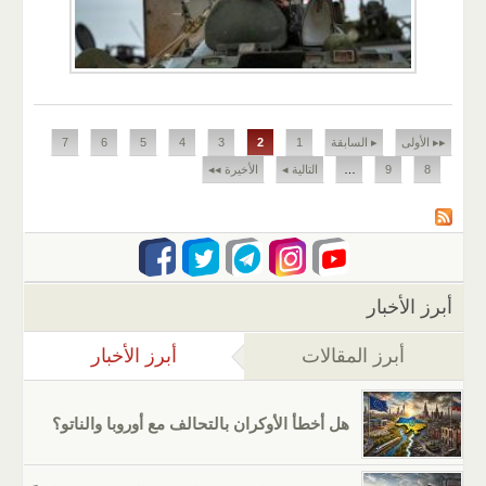
الصفحات
▸▸ الأولى
▸ السابقة
1
2
3
4
5
6
7
8
9
…
التالية ◂
الأخيرة ◂◂
أبرز الأخبار
أبرز المقالات
أبرز الأخبار
(علامة التب
هل أخطأ الأوكران بالتحالف مع أوروبا والناتو؟