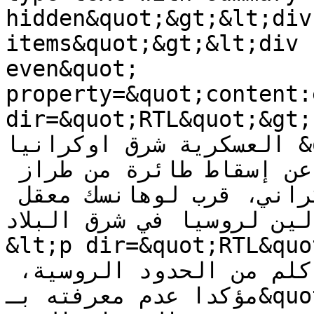
hidden&quot;&gt;&lt;div
items&quot;&gt;&lt;div 
even&quot; 
property=&quot;content:
dir=&quot;RTL&quot;&gt;أعلن المتحدث باسم العملية 
العسكرية شرق اوكرانيا &quot;أندري ليسينكو&quot; 
أمس الأربعاء 20 أغسطس عن إسقاط طائرة من طراز 
سوخوي-25 تابعة للجيش الأوكراني، قرب لوهانسك معقل 
ن الموالين لروسيا في شرق البلاد
&lt;p dir=&quot;RTL&quot;&gt;نكو إن
الطائرة سقطت على بعد 40 كلم من الحدود الروسية، 
مؤكدا عدم معرفته بـ&quot;مصير قائدها&quot; ومصدر 