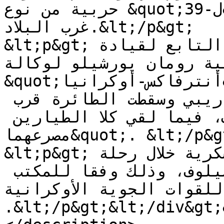
حربية من نوع &quot;ل-39&quot; في محافظة خميلنيتسكي 
غرب البلاد.&lt;/p&gt;

&lt;p&gt;وقال رئيس المكتب الصحفي التابع لقيادة 
نية رومان يورشيلو لوكالة
&quot;أنترفاكس-أوكرانيا&quot;: &quot;فقدنا الاتصال 
بالطيارين أثناء تحليق تدريبي وسقطت الطائرة قرب 
مدينة ستاروكونستنتينف، فيما لقي كلا الطيارين 
مصرعهما&quot;. &lt;/p&gt;

&lt;p&gt;وسقطت طائرة التدريب العسكرية خلال رحلة 
تدريب الجمعة في منطقة كراسيلوف، وذلك وفقا للمكتب 
للقوات الجوية الأوكرانية
.&lt;/p&gt;&lt;/div&gt;