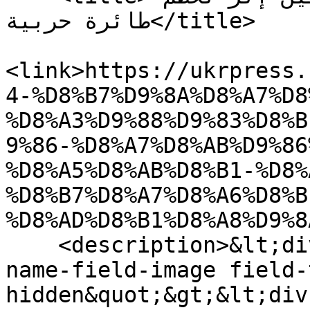
طائرة حربية</title>

<link>https://ukrpress.
4-%D8%B7%D9%8A%D8%A7%D8
%D8%A3%D9%88%D9%83%D8%B
9%86-%D8%A7%D8%AB%D9%86
%D8%A5%D8%AB%D8%B1-%D8%
%D8%B7%D8%A7%D8%A6%D8%B
%D8%AD%D8%B1%D8%A8%D9%8
    <description>&lt;div class=&quot;field field-
name-field-image field-
hidden&quot;&gt;&lt;div