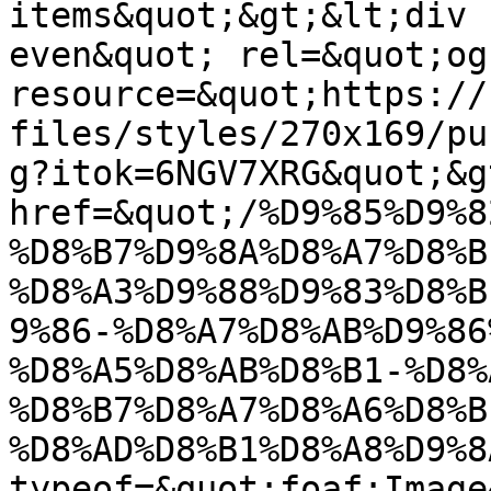
items&quot;&gt;&lt;div 
even&quot; rel=&quot;og
resource=&quot;https://
files/styles/270x169/pu
g?itok=6NGV7XRG&quot;&g
href=&quot;/%D9%85%D9%8
%D8%B7%D9%8A%D8%A7%D8%B
%D8%A3%D9%88%D9%83%D8%B
9%86-%D8%A7%D8%AB%D9%86
%D8%A5%D8%AB%D8%B1-%D8%
%D8%B7%D8%A7%D8%A6%D8%B
%D8%AD%D8%B1%D8%A8%D9%8
typeof=&quot;foaf:Image