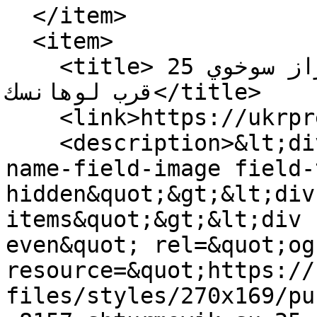
  </item>

  <item>

    <title>إسقاط مقاتلة أوكرانية من طراز سوخوي 25 
قرب لوهانسك</title>

    <link>https://ukrpress.net/25-4</link>

    <description>&lt;div class=&quot;field field-
name-field-image field-
hidden&quot;&gt;&lt;div
items&quot;&gt;&lt;div 
even&quot; rel=&quot;og
resource=&quot;https://
files/styles/270x169/pu