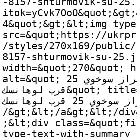
-8157-shturmovik-su-25.
itok=yCvk7OoO&quot;&gt;
4&quot;&gt;&lt;img type
src=&quot;https://ukrpr
/styles/270x169/public/
8157-shturmovik-su-25.j
width=&quot;270&quot; h
alt=&quot;إسقاط مقاتلة أوكرانية من طراز سوخوي 25 
قرب لوهانسك&quot; title=&quot;إسقاط مقاتلة 
أوكرانية من طراز سوخوي 25 قرب لوهانسك&quot; 
/&gt;&lt;/a&gt;&lt;/div
;&lt;div class=&quot;fi
type-text-with-summary 