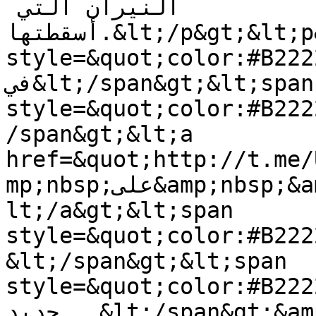
النيران التي 
أسقطتها.&lt;/p&gt;&lt;p&gt;&lt;strong&gt;&lt;span 
style=&quot;color:#B22222;&
في&lt;/span&gt;&lt;span 
style=&quot;color:#B222
/span&gt;&lt;a 
href=&quot;http://t.me/Ukr_
mp;nbsp;على&amp;nbsp;&amp;quot;تيليجرام&amp;quot;&
lt;/a&gt;&lt;span 
style=&quot;color:#B222
&lt;/span&gt;&lt;span 
style=&quot;color:#B22222;&q
جديد...&lt;/span&gt;&amp;nbsp;&lt;span 