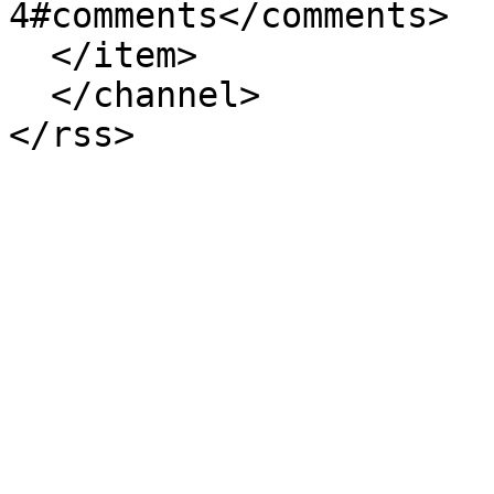
4#comments</comments>

  </item>

  </channel>
