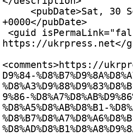
</description>

     <pubDate>Sat, 30 Sep 2017 10:49:35 
+0000</pubDate>

 <guid isPermaLink="false">6837 at 
https://ukrpress.net</gu
<comments>https://ukrpr
D9%84-%D8%B7%D9%8A%D8%A
%D8%A3%D9%88%D9%83%D8%B
9%86-%D8%A7%D8%AB%D9%86
%D8%A5%D8%AB%D8%B1-%D8%
%D8%B7%D8%A7%D8%A6%D8%B
%D8%AD%D8%B1%D8%A8%D9%8