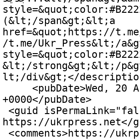
style=&quot;color:#B222
(&lt;/span&gt;&lt;a 
href=&quot;https://t.me
/t.me/Ukr_Press&lt;/a&g
style=&quot;color:#B222
&lt;/strong&gt;&lt;/p&g
lt;/div&gt;</description
     <pubDate>Wed, 20 Aug 2014 21:07:20 
+0000</pubDate>

 <guid isPermaLink="false">2751 at 
https://ukrpress.net</gu
 <comments>https://ukrpress.net/25-