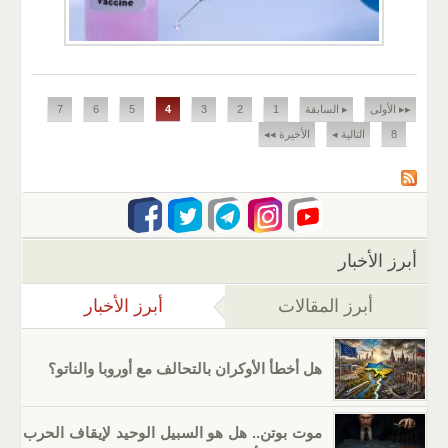
الصفحات
▸▸ الأولى
▸ السابقة
1
2
3
4
5
6
7
8
التالية ◂
الأخيرة ◂◂
أبرز الأخبار
أبرز المقالات
أبرز الأخبار
(علامة التب
هل أخطأ الأوكران بالتحالف مع أوروبا والناتو؟
موت بوتن.. هل هو السبيل الوحيد لإيقاف الحرب