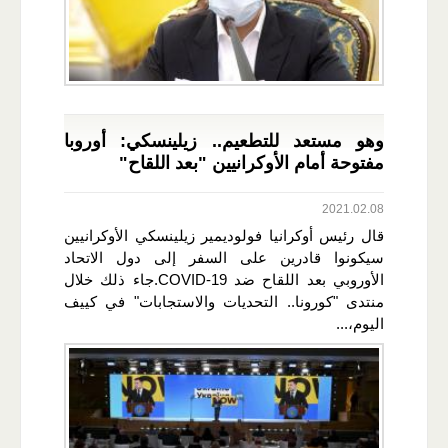
وهو مستعد للتطعيم.. زيلينسكي: أوروبا
مفتوحة أمام الأوكرانيين "بعد اللقاح"
2021.02.08
قال رئيس أوكرانيا فولوديمير زيلينسكي الأوكرانيين
سيكونوا قادرين على السفر إلى دول الاتحاد
الأوروبي بعد اللقاح ضد COVID-19.جاء ذلك خلال
منتدى "كورونا.. التحديات والاستجابات" في كييف
اليوم،...