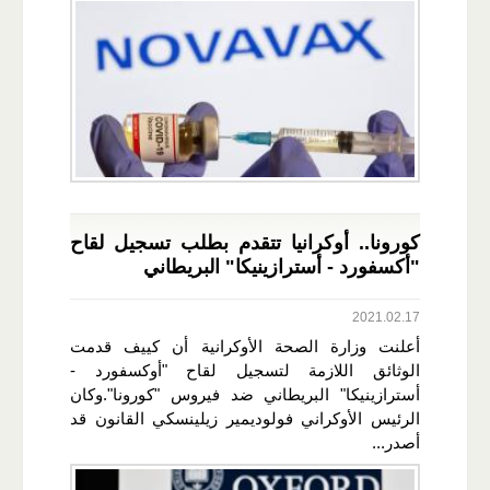
كورونا.. أوكرانيا تتقدم بطلب تسجيل لقاح
"أكسفورد - أسترازينيكا" البريطاني
2021.02.17
أعلنت وزارة الصحة الأوكرانية أن كييف قدمت
الوثائق اللازمة لتسجيل لقاح "أوكسفورد -
أسترازينيكا" البريطاني ضد فيروس "كورونا".وكان
الرئيس الأوكراني فولوديمير زيلينسكي القانون قد
أصدر...