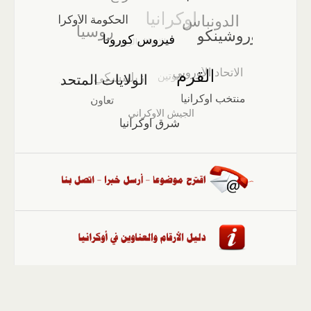
الصفحة الرئيسية
::
أخبار
::
مقالات وآراء
::
الوسائط
المتعددة
::
تغطيات
::
ملفات