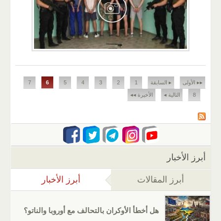
الصفحات
▸▸ الأولى
▸ السابقة
1
2
3
4
5
6
7
8
التالية ◂
الأخيرة ◂◂
أبرز الأخبار
أبرز المقالات
أبرز الأخبار
(علامة التب
هل أخطأ الأوكران بالتحالف مع أوروبا والناتو؟