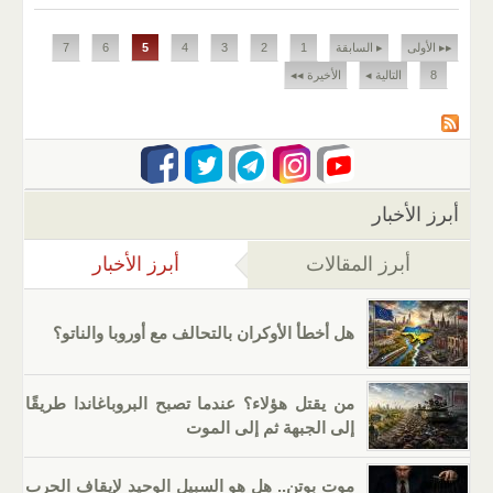
الصفحات
▸▸ الأولى
▸ السابقة
1
2
3
4
5
6
7
8
التالية ◂
الأخيرة ◂◂
أبرز الأخبار
أبرز المقالات
أبرز الأخبار
(علامة التب
هل أخطأ الأوكران بالتحالف مع أوروبا والناتو؟
من يقتل هؤلاء؟ عندما تصبح البروباغاندا طريقًا
إلى الجبهة ثم إلى الموت
موت بوتن.. هل هو السبيل الوحيد لإيقاف الحرب