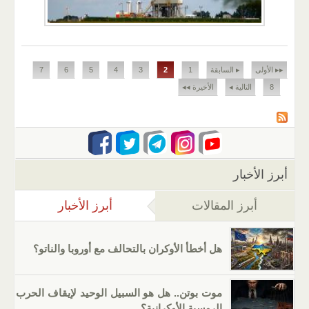
الصفحات
▸▸ الأولى
▸ السابقة
1
2
3
4
5
6
7
8
التالية ◂
الأخيرة ◂◂
أبرز الأخبار
أبرز المقالات
أبرز الأخبار
(علامة التب
هل أخطأ الأوكران بالتحالف مع أوروبا والناتو؟
موت بوتن.. هل هو السبيل الوحيد لإيقاف الحرب
الروسية الأوكرانية؟